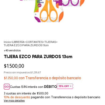
Inicio
>
LIBRERÍA
>
CORTANTES
>
TIJERAS
>
TIJERA EZCO PARA ZURDOS 13cm
+40 vendidos
TIJERA EZCO PARA ZURDOS 13cm
$1.500,00
Precio sin impuestos
$1.239,67
$1.350,00
con
Transferencia o depósito bancario
Cuotas SIN interés con
DÉBITO
3
cuotas sin interés de
$500,00
10% de descuento
pagando con Transferencia o depósito bancario
Ver más detalles