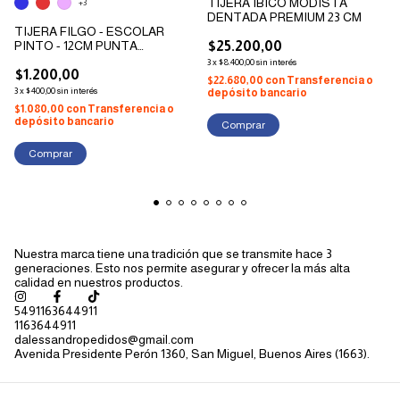
TIJERA IBICO MODISTA
+3
DENTADA PREMIUM 23 CM
TIJERA FILGO - ESCOLAR
PINTO - 12CM PUNTA
$25.200,00
REDONDA
3
x
$8.400,00
sin interés
$1.200,00
$22.680,00
con
Transferencia o
3
x
$400,00
sin interés
depósito bancario
$1.080,00
con
Transferencia o
depósito bancario
Comprar
Nuestra marca tiene una tradición que se transmite hace 3
generaciones. Esto nos permite asegurar y ofrecer la más alta
calidad en nuestros productos.
5491163644911
1163644911
dalessandropedidos@gmail.com
Avenida Presidente Perón 1360, San Miguel, Buenos Aires (1663).