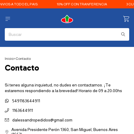
NVIOS A TODO EL PAIS
10% OFF CON TRANFERENCIA
3 CU
Inicio
>
Contacto
Contacto
Si tenes alguna inquietud, no dudes en contactarnos. ¡Te
estaremos respondiendo a la brevedad! Horario de 09 a 20:00hs
5491163644911
1163644911
dalessandropedidos@gmail.com
Avenida Presidente Perón 1360, San Miguel, Buenos Aires