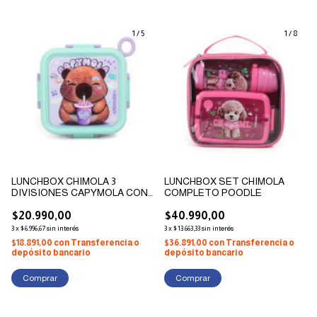
1
/
5
1
/
8
LUNCHBOX CHIMOLA 3
LUNCHBOX SET CHIMOLA
DIVISIONES CAPYMOLA CON
COMPLETO POODLE
4 TRABAS
$20.990,00
$40.990,00
3
x
$6.996,67
sin interés
3
x
$13.663,33
sin interés
$18.891,00
con
Transferencia o
$36.891,00
con
Transferencia o
depósito bancario
depósito bancario