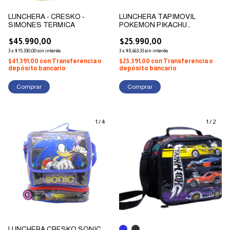
LUNCHERA - CRESKO -
LUNCHERA TAPIMOVIL
SIMONES TERMICA
POKEMON PIKACHU
LENTICULAR
$45.990,00
$25.990,00
3
x
$15.330,00
sin interés
3
x
$8.663,33
sin interés
$41.391,00
con
Transferencia o
$23.391,00
con
Transferencia o
depósito bancario
depósito bancario
1
/
4
1
/
2
LUNCHERA CRESKO SONIC