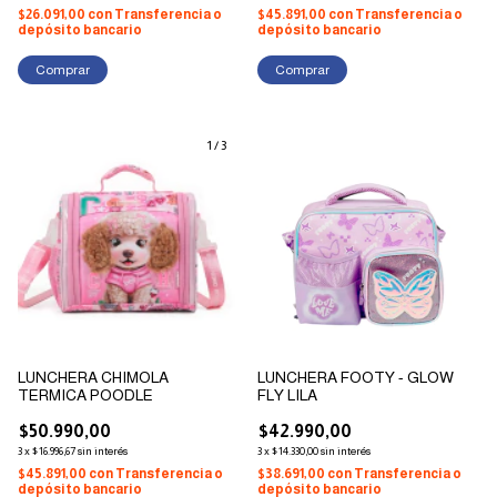
$26.091,00
con
Transferencia o
$45.891,00
con
Transferencia o
depósito bancario
depósito bancario
1
/
3
LUNCHERA CHIMOLA
LUNCHERA FOOTY - GLOW
TERMICA POODLE
FLY LILA
$50.990,00
$42.990,00
3
x
$16.996,67
sin interés
3
x
$14.330,00
sin interés
$45.891,00
con
Transferencia o
$38.691,00
con
Transferencia o
depósito bancario
depósito bancario