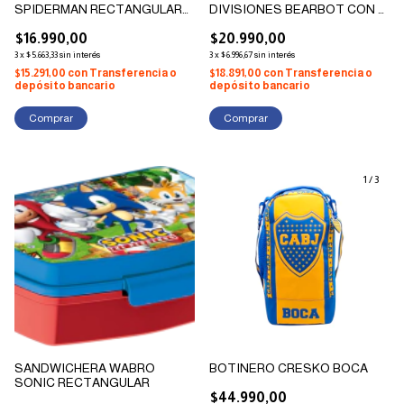
SPIDERMAN RECTANGULAR
DIVISIONES BEARBOT CON 4
C/3 COMPARTIMIENTOS
TRABAS
$16.990,00
$20.990,00
3
x
$5.663,33
sin interés
3
x
$6.996,67
sin interés
$15.291,00
con
Transferencia o
$18.891,00
con
Transferencia o
depósito bancario
depósito bancario
1
/
3
SANDWICHERA WABRO
BOTINERO CRESKO BOCA
SONIC RECTANGULAR
$44.990,00