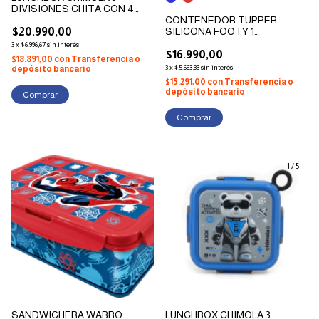
DIVISIONES CHITA CON 4
TRABAS
CONTENEDOR TUPPER
$20.990,00
SILICONA FOOTY 1
COMPARTIMIENTO *2
3
x
$6.996,67
sin interés
OPCIONES DE COLOR
$16.990,00
$18.891,00
con
Transferencia o
3
x
$5.663,33
sin interés
depósito bancario
$15.291,00
con
Transferencia o
depósito bancario
Comprar
1
/
5
SANDWICHERA WABRO
LUNCHBOX CHIMOLA 3