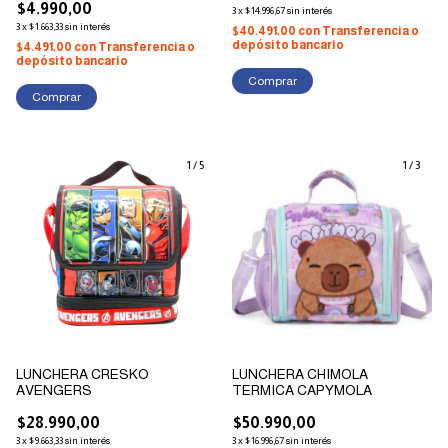
$4.990,00
3
x
$14.996,67
sin interés
3
x
$1.663,33
sin interés
$40.491,00
con
Transferencia o
depósito bancario
$4.491,00
con
Transferencia o
depósito bancario
1
/
5
1
/
3
LUNCHERA CRESKO
LUNCHERA CHIMOLA
AVENGERS
TERMICA CAPYMOLA
$28.990,00
$50.990,00
3
x
$9.663,33
sin interés
3
x
$16.996,67
sin interés