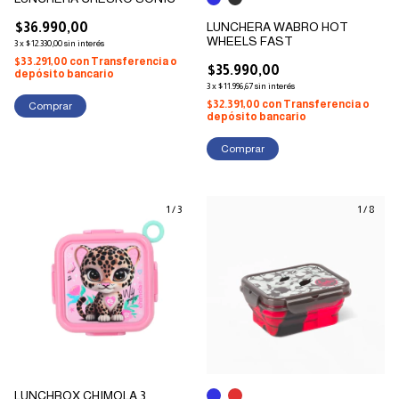
$36.990,00
LUNCHERA WABRO HOT
WHEELS FAST
3
x
$12.330,00
sin interés
$33.291,00
con
Transferencia o
$35.990,00
depósito bancario
3
x
$11.996,67
sin interés
$32.391,00
con
Transferencia o
depósito bancario
Comprar
1
/
3
1
/
8
LUNCHBOX CHIMOLA 3