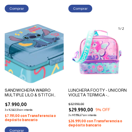
1
/
2
SANDWICHERA WABRO
LUNCHERA FOOTY - UNICORN
MULTIPLE LILO & STITCH
VIOLETA TERMICA -
CUADRADA
COMPARTIMENTOS
$7.990,00
$32.990,00
$29.990,00
9
% OFF
3
x
$2.663,33
sin interés
3
x
$9.996,67
sin interés
$7.191,00
con
Transferencia o
depósito bancario
$26.991,00
con
Transferencia o
depósito bancario