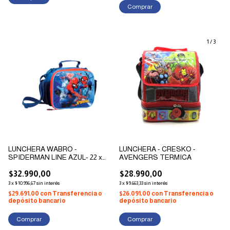
1
/
3
LUNCHERA WABRO -
LUNCHERA - CRESKO -
SPIDERMAN LINE AZUL- 22 x
AVENGERS TERMICA
30cm
$32.990,00
$28.990,00
3
x
$10.996,67
sin interés
3
x
$9.663,33
sin interés
$29.691,00
con
Transferencia o
$26.091,00
con
Transferencia o
depósito bancario
depósito bancario