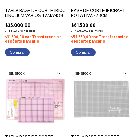
TABLA BASE DE CORTE IBICO
BASE DE CORTE IBICRAFT
LINOLIUM VARIOS TAMAÑOS
ROTATIVA 27,3CM
$35.000,00
$61.500,00
3
x
$11.666,67
sin interés
3
x
$20.500,00
sin interés
$31.500,00
con
Transferencia o
$55.350,00
con
Transferencia o
depósito bancario
depósito bancario
Comprar
1
/
3
1
/
3
SIN STOCK
SIN STOCK
TABLA BASE DE CORTE
TABLA BASE DE CORTE