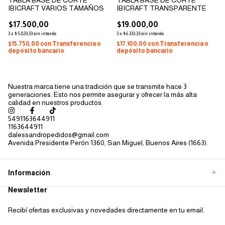
IBICRAFT VARIOS TAMAÑOS
IBICRAFT TRANSPARENTE
$17.500,00
$19.000,00
3
x
$5.833,33
sin interés
3
x
$6.333,33
sin interés
$15.750,00
con
Transferencia o
$17.100,00
con
Transferencia o
depósito bancario
depósito bancario
Nuestra marca tiene una tradición que se transmite hace 3
generaciones. Esto nos permite asegurar y ofrecer la más alta
calidad en nuestros productos.
5491163644911
1163644911
dalessandropedidos@gmail.com
Avenida Presidente Perón 1360, San Miguel, Buenos Aires (1663).
Información
Newsletter
Recibí ofertas exclusivas y novedades directamente en tu email.