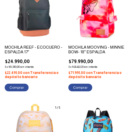
MOCHILA REEF - ECOCUERO -
MOCHILA MOOVING - MINNIE
ESPALDA 17"
BOW- 18" ESPALDA
$24.990,00
$79.990,00
3
x
$8.330,00
sin interés
3
x
$26.663,33
sin interés
$22.491,00
con
Transferencia o
$71.991,00
con
Transferencia o
depósito bancario
depósito bancario
1
/
5