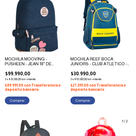
MOCHILA MOOVING -
MOCHILA REEF BOCA
PUSHEEN - JEAN 18" DE
JUNIORS - CLUB ATLETICO -
ESPALDA
ESPALDA 18" PORTAPELOTAS
$99.990,00
$30.990,00
3
x
$33.330,00
sin interés
3
x
$10.330,00
sin interés
$89.991,00
con
Transferencia o
$27.891,00
con
Transferencia o
depósito bancario
depósito bancario
1
/
2