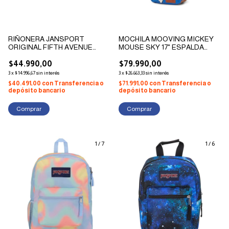
RIÑONERA JANSPORT
MOCHILA MOOVING MICKEY
ORIGINAL FIFTH AVENUE
MOUSE SKY 17" ESPALDA
MARBLED MOTION 2.5L TAN1-
C/PORTANOTEBOOK
GH7
$44.990,00
$79.990,00
3
x
$14.996,67
sin interés
3
x
$26.663,33
sin interés
$40.491,00
con
Transferencia o
$71.991,00
con
Transferencia o
depósito bancario
depósito bancario
1
/
7
1
/
6