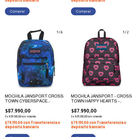
depósito bancario
depósito bancario
1
/
6
1
/
2
MOCHILA JANSPORT CROSS
MOCHILA JANSPORT - CROSS
TOWN CYBERSPACE
TOWN HAPPY HEARTS -
ORIGINAL
ORGINIAL
$87.990,00
$87.990,00
3
x
$29.330,00
sin interés
3
x
$29.330,00
sin interés
$79.191,00
con
Transferencia o
$79.191,00
con
Transferencia o
depósito bancario
depósito bancario