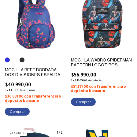
MOCHILA WABRO SPIDERMAN
PATTERN LOGOTIPOS
MOCHILA REEF BORDADA
ESPALDA 17"
DOS DIVISIONES ESPALDA
$56.990,00
17"
3
x
$18.996,67
sin interés
$40.990,00
$51.291,00
con
Transferencia o
3
x
$13.663,33
sin interés
depósito bancario
$36.891,00
con
Transferencia o
depósito bancario
Comprar
1
/
2
GRATIS