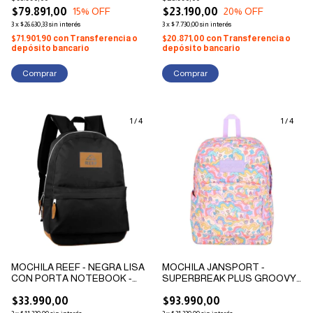
$79.891,00
$23.190,00
15
% OFF
20
% OFF
3
x
$26.630,33
sin interés
3
x
$7.730,00
sin interés
$71.901,90
con
Transferencia o
$20.871,00
con
Transferencia o
depósito bancario
depósito bancario
1
/
4
1
/
4
MOCHILA REEF - NEGRA LISA
MOCHILA JANSPORT -
CON PORTA NOTEBOOK -
SUPERBREAK PLUS GROOVY
ESPALDA 17"
GUIDES - ORIGINAL
$33.990,00
$93.990,00