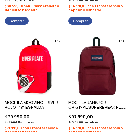
3
x
$11.330,00
sin interés
3
x
$31.330,00
sin interés
$30.591,00
con
Transferencia o
$84.591,00
con
Transferencia o
depósito bancario
depósito bancario
1
/
2
1
/
3
MOCHILA MOOVING - RIVER
MOCHILA JANSPORT
ROJO - 18" ESPALDA
ORIGINAL SUPERBREAK PLUS
RUSSET RED 26L 4QUE-04S
$79.990,00
$93.990,00
3
x
$26.663,33
sin interés
3
x
$31.330,00
sin interés
$71.991,00
con
Transferencia o
$84.591,00
con
Transferencia o