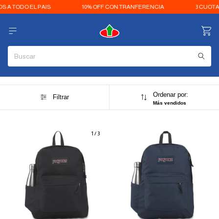
A TODO EL PAIS
10% OFF CON TRANFERENCIA
3 CUOTAS 
Ordenar por:
Filtrar
Más vendidos
1
/
3