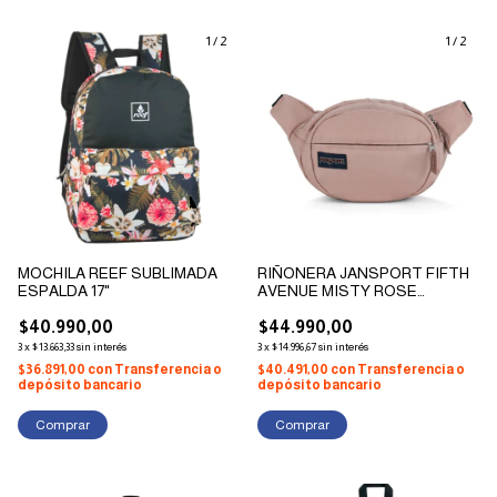
1
/
2
1
/
2
MOCHILA REEF SUBLIMADA
RIÑONERA JANSPORT FIFTH
ESPALDA 17"
AVENUE MISTY ROSE
ORIGINAL 2023
$40.990,00
$44.990,00
3
x
$13.663,33
sin interés
3
x
$14.996,67
sin interés
$36.891,00
con
Transferencia o
$40.491,00
con
Transferencia o
depósito bancario
depósito bancario