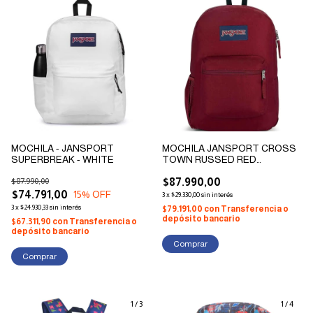
MOCHILA - JANSPORT
MOCHILA JANSPORT CROSS
SUPERBREAK - WHITE
TOWN RUSSED RED
ORIGINAL 2023
$87.990,00
$87.990,00
$74.791,00
15
% OFF
3
x
$29.330,00
sin interés
3
x
$24.930,33
sin interés
$79.191,00
con
Transferencia o
depósito bancario
$67.311,90
con
Transferencia o
depósito bancario
1
/
3
1
/
4