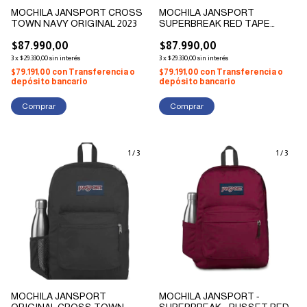
MOCHILA JANSPORT CROSS
MOCHILA JANSPORT
TOWN NAVY ORIGINAL 2023
SUPERBREAK RED TAPE
ORIGINAL TEMPORADA 2023
$87.990,00
$87.990,00
3
x
$29.330,00
sin interés
3
x
$29.330,00
sin interés
$79.191,00
con
Transferencia o
$79.191,00
con
Transferencia o
depósito bancario
depósito bancario
1
/
3
1
/
3
MOCHILA JANSPORT
MOCHILA JANSPORT -
ORIGINAL CROSS TOWN
SUPERBREAK - RUSSET RED