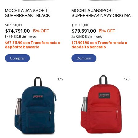
MOCHILA JANSPORT -
MOCHILA JANSPORT
SUPERBREAK - BLACK
SUPERBREAK NAVY ORIGINAL
2023
$87.990,00
$93.990,00
$74.791,00
$79.891,00
15
% OFF
15
% OFF
3
x
$24.930,33
sin interés
3
x
$26.630,33
sin interés
$67.311,90
con
Transferencia o
$71.901,90
con
Transferencia o
depósito bancario
depósito bancario
1
/
5
1
/
3