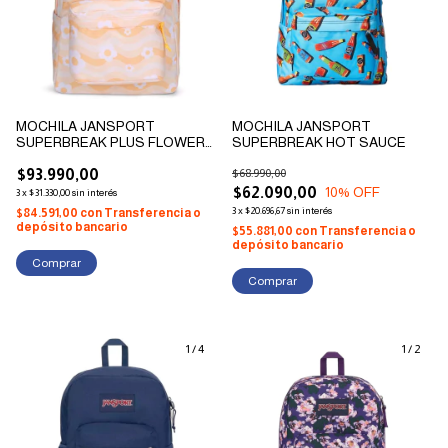
MOCHILA JANSPORT
MOCHILA JANSPORT
SUPERBREAK PLUS FLOWER
SUPERBREAK HOT SAUCE
POWER YELOW
$93.990,00
$68.990,00
$62.090,00
10
% OFF
3
x
$31.330,00
sin interés
3
x
$20.696,67
sin interés
$84.591,00
con
Transferencia o
depósito bancario
$55.881,00
con
Transferencia o
depósito bancario
1
/
4
1
/
2