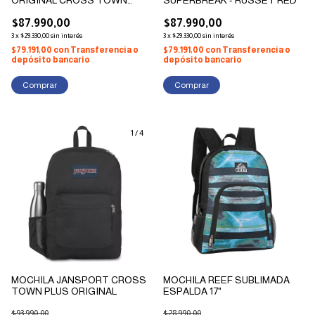
BLACK 26L 47LW-008
$87.990,00
$87.990,00
3
x
$29.330,00
sin interés
3
x
$29.330,00
sin interés
$79.191,00
con
Transferencia o
$79.191,00
con
Transferencia o
depósito bancario
depósito bancario
1
/
4
MOCHILA JANSPORT CROSS
MOCHILA REEF SUBLIMADA
TOWN PLUS ORIGINAL
ESPALDA 17"
$93.990,00
$28.990,00