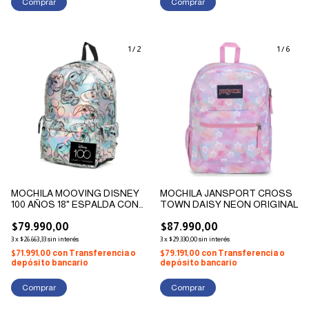
1
/
2
1
/
6
MOCHILA MOOVING DISNEY
MOCHILA JANSPORT CROSS
100 AÑOS 18" ESPALDA CON
TOWN DAISY NEON ORIGINAL
PORTANOTEBOOK
$79.990,00
$87.990,00
3
x
$26.663,33
sin interés
3
x
$29.330,00
sin interés
$71.991,00
con
Transferencia o
$79.191,00
con
Transferencia o
depósito bancario
depósito bancario