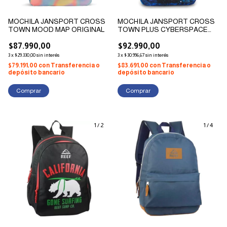
MOCHILA JANSPORT CROSS
MOCHILA JANSPORT CROSS
TOWN MOOD MAP ORIGINAL
TOWN PLUS CYBERSPACE
ORIGINAL
$87.990,00
$92.990,00
3
x
$29.330,00
sin interés
3
x
$30.996,67
sin interés
$79.191,00
con
Transferencia o
$83.691,00
con
Transferencia o
depósito bancario
depósito bancario
1
/
2
1
/
4