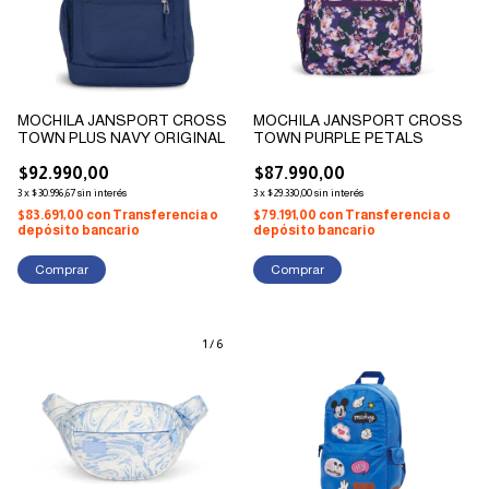
MOCHILA JANSPORT CROSS
MOCHILA JANSPORT CROSS
TOWN PLUS NAVY ORIGINAL
TOWN PURPLE PETALS
$92.990,00
$87.990,00
3
x
$30.996,67
sin interés
3
x
$29.330,00
sin interés
$83.691,00
con
Transferencia o
$79.191,00
con
Transferencia o
depósito bancario
depósito bancario
1
/
6