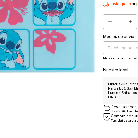
Envío gratis
su
Medios de envío
Entregas para el CP:
No sé mi código post
Nuestro local
Librería Juguetería
Perón 1360, San Mi
Lunes a Sábados
DNI)
Devoluciones 
Hasta 30 días d
Compra segur
Tus datos prote