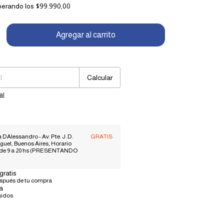
perando los
$99.990,00
Cambiar CP
Calcular
al
 DAlessandro - Av. Pte. J. D.
GRATIS
guel, Buenos Aires, Horario
 de 9 a 20 hs (PRESENTANDO
gratis
espués de tu compra
a
gidos