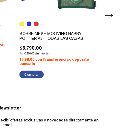
A
+1
SOBRE MESH MOOVING HARRY
SOBRE COLOR
POTTER A5 (TODAS LAS CASAS)
OBRA 90GRS 12.
COLORES)
to
$8.790,00
$3.500,00
3
x
$2.930,00
sin interés
3
x
$1.166,67
sin interés
$7.911,00
con
Transferencia o depósito
$3.150,00
con
Tra
bancario
bancario
Comprar
Comprar
Newsletter
ecibí ofertas exclusivas y novedades directamente en
u email.