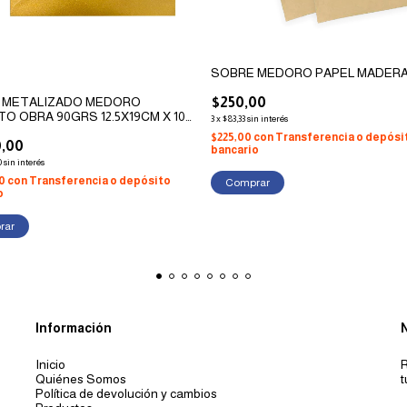
SOBRE MEDORO PAPEL MADER
 METALIZADO MEDORO
$250,00
O OBRA 90GRS 12.5X19CM X 10
3
x
$83,33
sin interés
ORES)
$225,00
con
Transferencia o depósi
0,00
bancario
0
sin interés
00
con
Transferencia o depósito
Comprar
o
rar
Información
Inicio
R
Quiénes Somos
t
Política de devolución y cambios