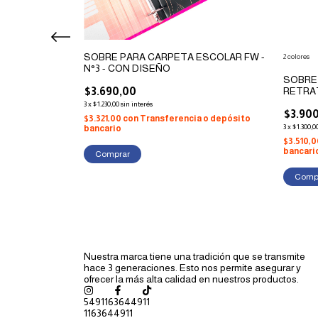
SOBRE PARA CARPETA ESCOLAR FW -
2 colores
N°3 - CON DISEÑO
2 CIERRES A4
SOBRE
$3.690,00
RETRAT
(2 COL
3
x
$1.230,00
sin interés
$3.90
$3.321,00
con
Transferencia o depósito
3
x
$1.300,0
bancario
a o depósito
$3.510,
bancari
Comprar
Comp
Nuestra marca tiene una tradición que se transmite
hace 3 generaciones. Esto nos permite asegurar y
ofrecer la más alta calidad en nuestros productos.
5491163644911
1163644911