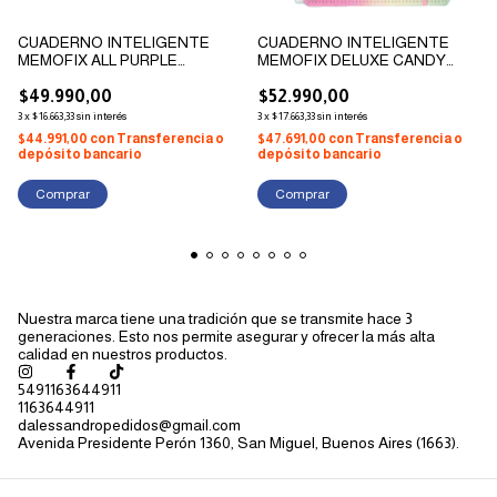
CUADERNO INTELIGENTE
CUADERNO INTELIGENTE
MEMOFIX ALL PURPLE
MEMOFIX DELUXE CANDY
215X280MM
SPLASH 215X280MM
$49.990,00
$52.990,00
3
x
$16.663,33
sin interés
3
x
$17.663,33
sin interés
$44.991,00
con
Transferencia o
$47.691,00
con
Transferencia o
depósito bancario
depósito bancario
Nuestra marca tiene una tradición que se transmite hace 3
generaciones. Esto nos permite asegurar y ofrecer la más alta
calidad en nuestros productos.
5491163644911
1163644911
dalessandropedidos@gmail.com
Avenida Presidente Perón 1360, San Miguel, Buenos Aires (1663).