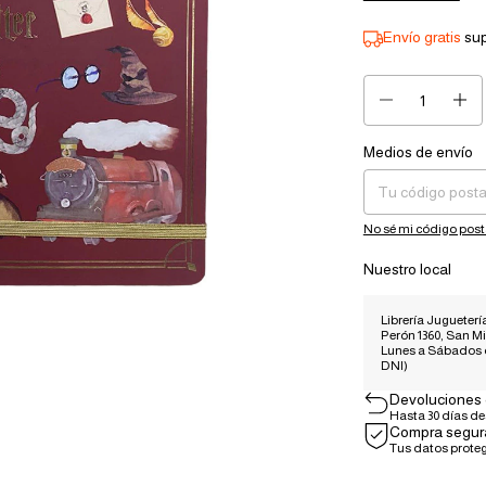
Envío gratis
su
Medios de envío
Entregas para el CP:
No sé mi código post
Nuestro local
Librería Juguetería
Perón 1360, San Mi
Lunes a Sábados
DNI)
Devoluciones 
Hasta 30 días d
Compra segur
Tus datos prote