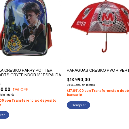
LA CRESKO HARRY POTTER
PARAGUAS CRESKO PVC RIVER 
RTS GRYFFINDOR 18" ESPALDA
$18.990,00
0
3
x
$6.330,00
sin interés
90,00
17
% OFF
$17.091,00
con
Transferencia o depó
bancario
3
sin interés
,00
con
Transferencia o depósito
o