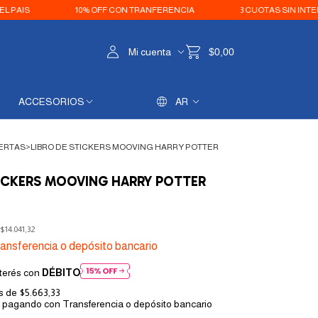
S
10% OFF CON TRANFERENCIA
3 CUOTAS SIN INTERÉS
Mi cuenta
$0,00
ACCESORIOS
AR
ERTAS
>
LIBRO DE STICKERS MOOVING HARRY POTTER
TICKERS MOOVING HARRY POTTER
$14.041,32
ansferencia o depósito bancario
terés con
DÉBITO
és de
$5.663,33
pagando con Transferencia o depósito bancario