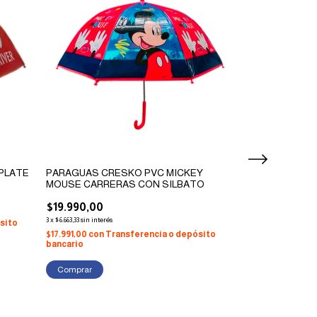
PLATE
PARAGUAS CRESKO PVC MICKEY
PARAGUAS WAB
MOUSE CARRERAS CON SILBATO
$18.990,00
$19.990,00
3
x
$6.330,00
sin interés
3
x
$6.663,33
sin interés
sito
$17.091,00
con
Tr
bancario
$17.991,00
con
Transferencia o depósito
bancario