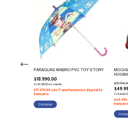
A IBI CRAFT 3
PARAGUAS WABRO PVC TOY STORY
MOCHI
HOGWA
$18.990,00
$59.990,0
3
x
$6.330,00
sin interés
$49.9
$17.091,00
con
Transferencia o depósito
bancario
3
x
$16.663,3
ia o depósito
$44.991
bancari