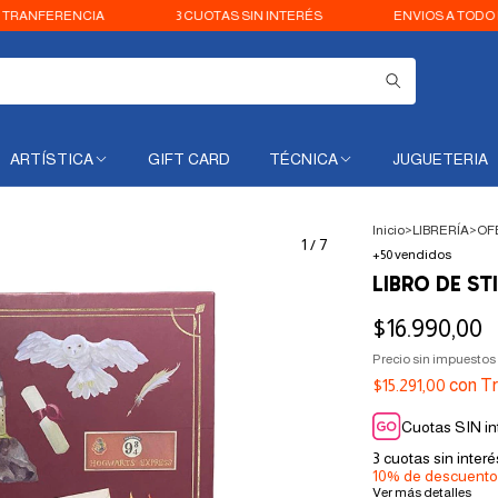
FERENCIA
3 CUOTAS SIN INTERÉS
ENVIOS A TODO EL PAI
ARTÍSTICA
GIFT CARD
TÉCNICA
JUGUETERIA
Inicio
>
LIBRERÍA
>
OF
1
/
7
+50 vendidos
LIBRO DE S
$16.990,00
Precio sin impuestos
$15.291,00
con
Tr
Cuotas SIN in
3
cuotas sin inter
10% de descuento
Ver más detalles