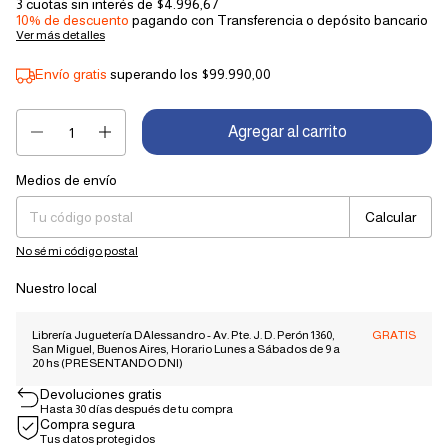
3
cuotas sin interés de
$4.996,67
10% de descuento
pagando con Transferencia o depósito bancario
Ver más detalles
Envío gratis
superando los
$99.990,00
Medios de envío
Entregas para el CP:
Cambiar CP
Calcular
No sé mi código postal
Nuestro local
Librería Juguetería DAlessandro - Av. Pte. J. D. Perón 1360,
GRATIS
San Miguel, Buenos Aires, Horario Lunes a Sábados de 9 a
20 hs (PRESENTANDO DNI)
Devoluciones gratis
Hasta 30 días después de tu compra
Compra segura
Tus datos protegidos