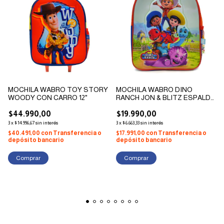
MOCHILA WABRO TOY STORY
MOCHILA WABRO DINO
WOODY CON CARRO 12"
RANCH JON & BLITZ ESPALDA
12"
$44.990,00
$19.990,00
3
x
$14.996,67
sin interés
3
x
$6.663,33
sin interés
$40.491,00
con
Transferencia o
$17.991,00
con
Transferencia o
depósito bancario
depósito bancario