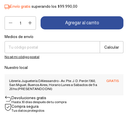
Envío gratis
superando los
$99.990,00
Medios de envío
Entregas para el CP:
Cambiar CP
Calcular
No sé mi código postal
Nuestro local
Librería Juguetería DAlessandro - Av. Pte. J. D. Perón 1360,
GRATIS
San Miguel, Buenos Aires, Horario Lunes a Sábados de 9 a
20 hs (PRESENTANDO DNI)
Devoluciones gratis
Hasta 30 días después de tu compra
Compra segura
Tus datos protegidos