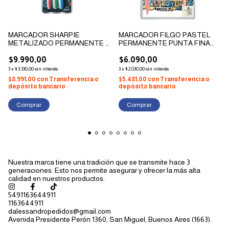
MARCADOR SHARPIE
MARCADOR FILGO PASTEL
METALIZADO PERMANENTE X
PERMANENTE PUNTA FINA
3
1.0MM X 5
$9.990,00
$6.090,00
3
x
$3.330,00
sin interés
3
x
$2.030,00
sin interés
$8.991,00
con
Transferencia o
$5.481,00
con
Transferencia o
depósito bancario
depósito bancario
Nuestra marca tiene una tradición que se transmite hace 3
generaciones. Esto nos permite asegurar y ofrecer la más alta
calidad en nuestros productos.
5491163644911
1163644911
dalessandropedidos@gmail.com
Avenida Presidente Perón 1360, San Miguel, Buenos Aires (1663).