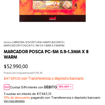
Inicio
>
LIBRERÍA
>
ESCRITURA
>
MARCADORES
>
MARCADOR POSCA PC-5M 0.9-1.3MM X 8 WARM
MARCADOR POSCA PC-5M 0.9-1.3MM X 8
WARM
$52.990,00
Precio sin impuestos
$43.793,39
$47.691,00
con
Transferencia o depósito bancario
Cuotas SIN interés con
DÉBITO
3
cuotas sin interés de
$17.663,33
10% de descuento
pagando con Transferencia o depósito bancario
Ver más detalles