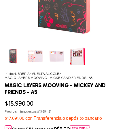
Inicio
>
LIBRERÍA
>
VUELTA AL COLE
>
MAGIC LAYERS MOOVING - MICKEY AND FRIENDS - A5
MAGIC LAYERS MOOVING - MICKEY AND
FRIENDS - A5
$18.990,00
Precio sin impuestos
$15.694,21
$17.091,00
con
Transferencia o depósito bancario
Cuotas SIN interés con
DÉBITO