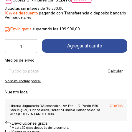
3
cuotas sin interés de
$6.330,00
10% de descuento
pagando con Transferencia o depósito bancario
Ver más detalles
Envío gratis
superando los
$99.990,00
Medios de envío
Entregas para el CP:
Cambiar CP
Calcular
No sé mi código postal
Nuestro local
Librería Juguetería DAlessandro - Av. Pte. J. D. Perón 1360,
GRATIS
San Miguel, Buenos Aires, Horario Lunes a Sábados de 9 a
20 hs (PRESENTANDO DNI)
Devoluciones gratis
Hasta 30 días después de tu compra