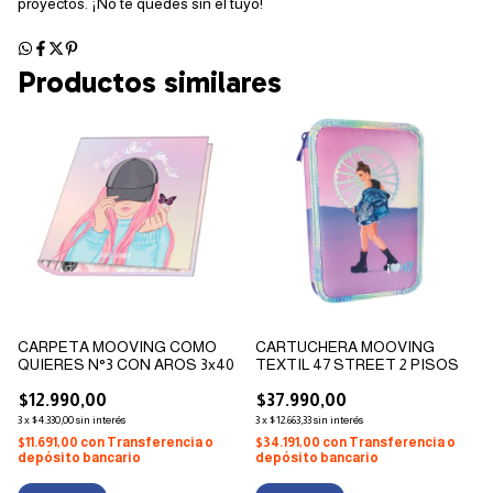
proyectos. ¡No te quedes sin el tuyo!
Productos similares
CARPETA MOOVING COMO
CARTUCHERA MOOVING
QUIERES N°3 CON AROS 3x40
TEXTIL 47 STREET 2 PISOS
$12.990,00
$37.990,00
3
x
$4.330,00
sin interés
3
x
$12.663,33
sin interés
$11.691,00
con
Transferencia o
$34.191,00
con
Transferencia o
depósito bancario
depósito bancario