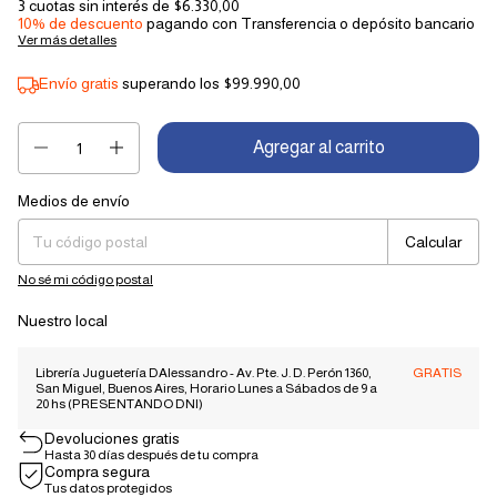
3
cuotas sin interés de
$6.330,00
10% de descuento
pagando con Transferencia o depósito bancario
Ver más detalles
Envío gratis
superando los
$99.990,00
Medios de envío
Entregas para el CP:
Cambiar CP
Calcular
No sé mi código postal
Nuestro local
Librería Juguetería DAlessandro - Av. Pte. J. D. Perón 1360,
GRATIS
San Miguel, Buenos Aires, Horario Lunes a Sábados de 9 a
20 hs (PRESENTANDO DNI)
Devoluciones gratis
Hasta 30 días después de tu compra
Compra segura
Tus datos protegidos