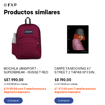
Productos similares
MOCHILA JANSPORT -
CARPETA MOOVING 47
SUPERBREAK - RUSSET RED
STREET 2 TAPAS N°3 SIN
AROS
$87.990,00
$8.190,00
3
x
$29.330,00
sin interés
3
x
$2.730,00
sin interés
$79.191,00
con
Transferencia o
$7.371,00
con
Transferencia o
depósito bancario
depósito bancario
Comprar