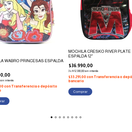
MOCHILA CRESKO RIVER PLATE
ESPALDA 12"
LA WABRO PRINCESAS ESPALDA
$36.990,00
3
x
$12.330,00
sin interés
90,00
$33.291,00
con
Transferencia o depó
sin interés
bancario
,00
con
Transferencia o depósito
o
rar