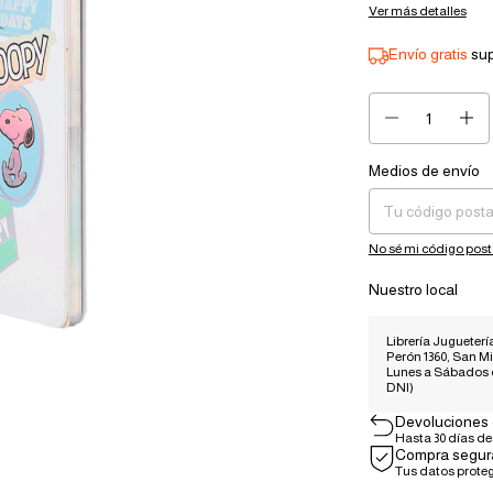
Ver más detalles
Envío gratis
su
Medios de envío
Entregas para el CP:
No sé mi código post
Nuestro local
Librería Juguetería
Perón 1360, San Mi
Lunes a Sábados
DNI)
Devoluciones 
Hasta 30 días d
Compra segur
Tus datos prote