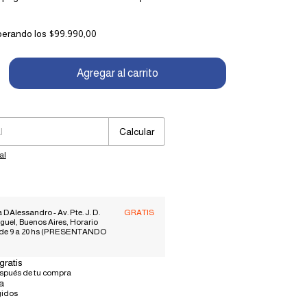
perando los
$99.990,00
Cambiar CP
Calcular
al
 DAlessandro - Av. Pte. J. D.
GRATIS
guel, Buenos Aires, Horario
 de 9 a 20 hs (PRESENTANDO
gratis
espués de tu compra
a
gidos