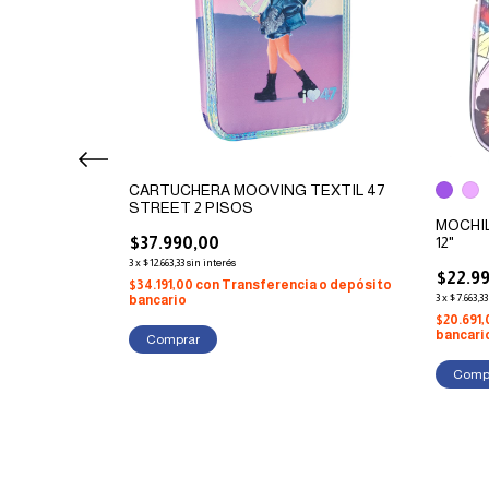
BOCA
CARTUCHERA MOOVING TEXTIL 47
Y SACAPUNTAS
STREET 2 PISOS
MOCHI
$37.990,00
12"
3
x
$12.663,33
sin interés
$22.9
a o depósito
$34.191,00
con
Transferencia o depósito
3
x
$7.663,33
bancario
$20.691
bancari
Comp