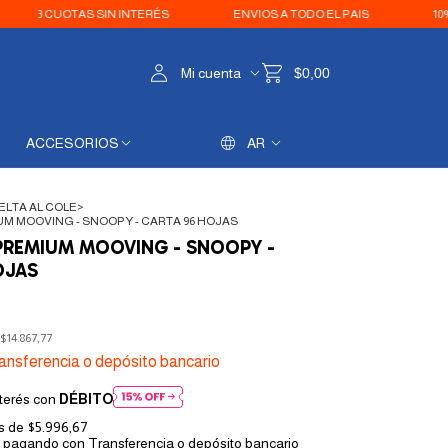
UOTAS SIN INTERÉS
ENVIOS A TODO EL PAIS
10% OFF CON
Mi cuenta
$0,00
ACCESORIOS
AR
ELTA AL COLE
>
 MOOVING - SNOOPY - CARTA 96 HOJAS
REMIUM MOOVING - SNOOPY -
OJAS
$14.867,77
ansferencia o depósito bancario
terés con
DÉBITO
és de
$5.996,67
pagando con Transferencia o depósito bancario