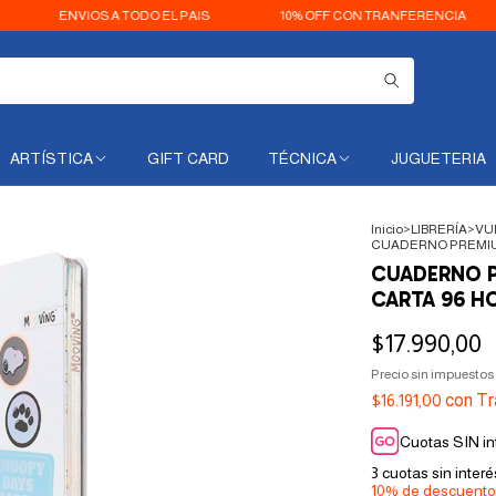
NVIOS A TODO EL PAIS
10% OFF CON TRANFERENCIA
3 C
ARTÍSTICA
GIFT CARD
TÉCNICA
JUGUETERIA
Inicio
>
LIBRERÍA
>
VU
CUADERNO PREMIUM
CUADERNO P
CARTA 96 H
$17.990,00
Precio sin impuestos
$16.191,00
con
Tr
Cuotas SIN in
3
cuotas sin inter
10% de descuento