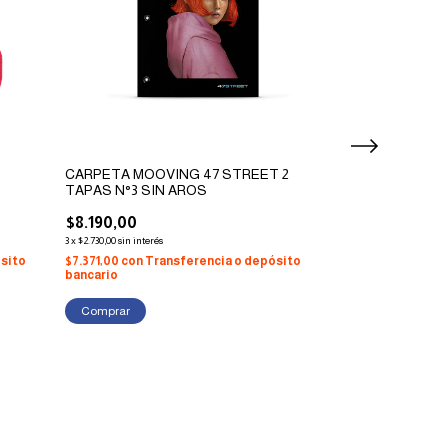
CARPETA MOOVING 47 STREET 2
MOCHILA CRES
TAPAS N°3 SIN AROS
C/CARRO 12"
$8.190,00
$53.990,00
3
x
$2.730,00
sin interés
3
x
$17.996,67
sin interés
sito
$7.371,00
con
Transferencia o depósito
$48.591,00
con
Tr
bancario
bancario
Comprar