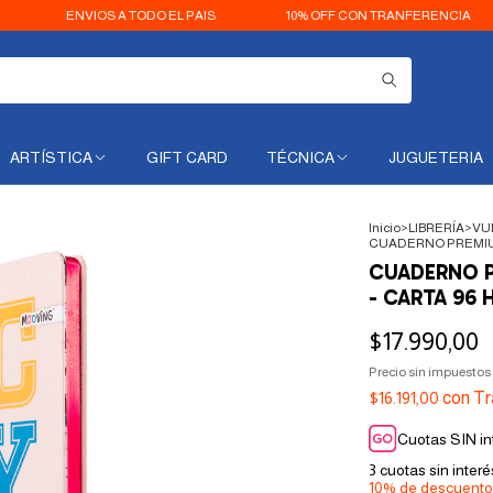
ENVIOS A TODO EL PAIS
10% OFF CON TRANFERENCIA
3 
ARTÍSTICA
GIFT CARD
TÉCNICA
JUGUETERIA
Inicio
>
LIBRERÍA
>
VU
CUADERNO PREMIUM
CUADERNO P
- CARTA 96 
$17.990,00
Precio sin impuestos
$16.191,00
con
Tr
Cuotas SIN in
3
cuotas sin inter
10% de descuento