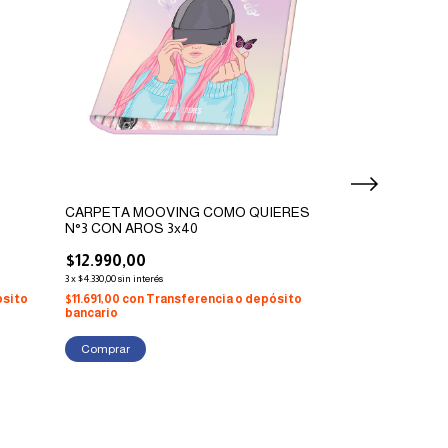
CARPETA MOOVING COMO QUIERES
N°3 CON AROS 3x40
MOCHILA WAB
$12.990,00
12"
3
x
$4.330,00
sin interés
$22.990,00
ósito
$11.691,00
con
Transferencia o depósito
3
x
$7.663,33
sin interés
bancario
$20.691,00
con
Tr
bancario
Comprar
Comprar