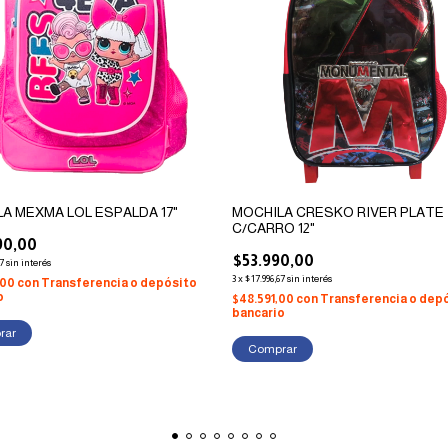
A MEXMA LOL ESPALDA 17"
MOCHILA CRESKO RIVER PLATE
C/CARRO 12"
90,00
$53.990,00
7
sin interés
3
x
$17.996,67
sin interés
,00
con
Transferencia o depósito
o
$48.591,00
con
Transferencia o dep
bancario