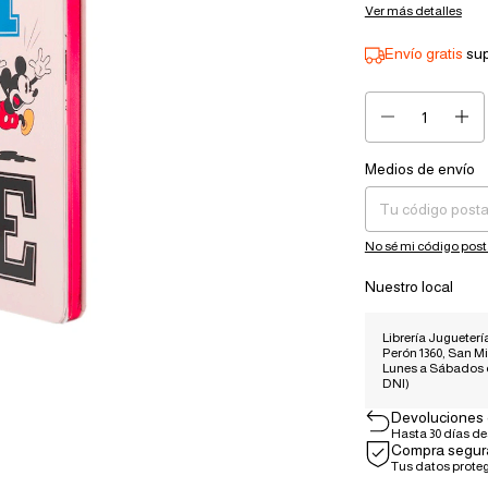
Ver más detalles
Envío gratis
su
Medios de envío
Entregas para el CP:
No sé mi código post
Nuestro local
Librería Juguetería
Perón 1360, San Mi
Lunes a Sábados
DNI)
Devoluciones 
Hasta 30 días d
Compra segur
Tus datos prote