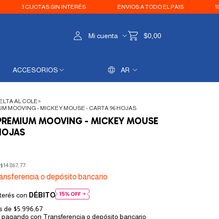
CUOTAS SIN INTERÉS
ENVIOS A TODO EL PAIS
10% OFF C
Mi cuenta
$0,00
ACCESORIOS
AR
ELTA AL COLE
>
 MOOVING - MICKEY MOUSE - CARTA 96 HOJAS
REMIUM MOOVING - MICKEY MOUSE
HOJAS
$14.867,77
ansferencia o depósito bancario
terés con
DÉBITO
és de
$5.996,67
pagando con Transferencia o depósito bancario