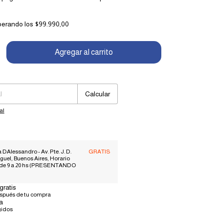
perando los
$99.990,00
Cambiar CP
Calcular
al
 DAlessandro - Av. Pte. J. D.
GRATIS
guel, Buenos Aires, Horario
 de 9 a 20 hs (PRESENTANDO
gratis
espués de tu compra
a
gidos