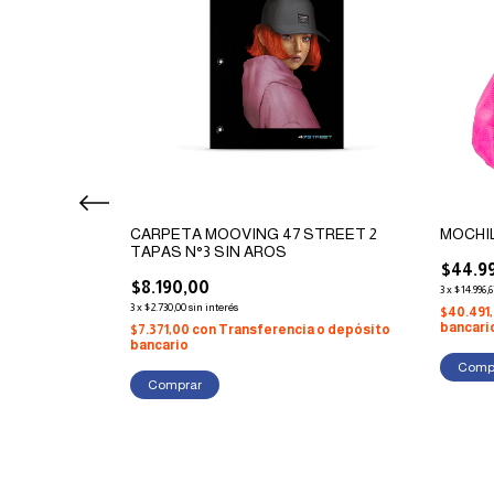
UPERBREAK -
CARPETA MOOVING 47 STREET 2
MOCHIL
TAPAS N°3 SIN AROS
$44.9
$8.190,00
3
x
$14.996,6
3
x
$2.730,00
sin interés
$40.491
bancari
a o depósito
$7.371,00
con
Transferencia o depósito
bancario
Comprar