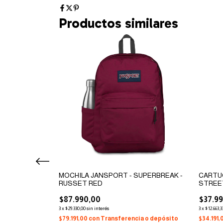
Productos similares
PALDA 17"
MOCHILA JANSPORT - SUPERBREAK -
CARTU
RUSSET RED
STREET
$87.990,00
$37.9
3
x
$29.330,00
sin interés
3
x
$12.663,3
ia o depósito
$79.191,00
con
Transferencia o depósito
$34.191,