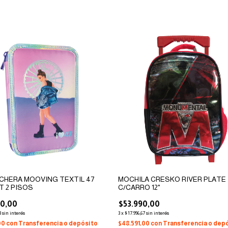
CHERA MOOVING TEXTIL 47
MOCHILA CRESKO RIVER PLATE
 2 PISOS
C/CARRO 12"
90,00
$53.990,00
3
sin interés
3
x
$17.996,67
sin interés
00
con
Transferencia o depósito
$48.591,00
con
Transferencia o dep