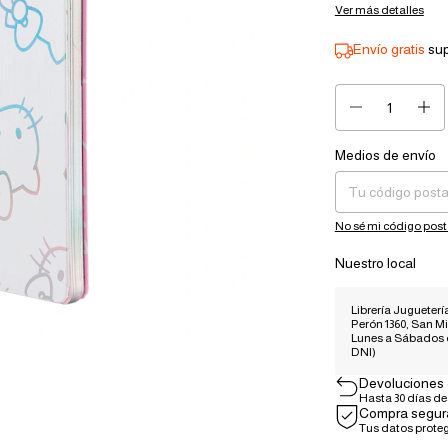
Ver más detalles
Envío gratis
su
Medios de envío
Entregas para el CP:
No sé mi código post
Nuestro local
Librería Juguetería
Perón 1360, San Mi
Lunes a Sábados
DNI)
Devoluciones 
Hasta 30 días d
Compra segur
Tus datos prote