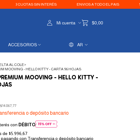
 CUOTAS SIN INTERÉS
ENVIOS A TODO EL PAIS
10% OFF C
Mi cuenta
$0,00
ACCESORIOS
AR
ELTA AL COLE
>
 MOOVING - HELLO KITTY - CARTA 96 HOJAS
REMIUM MOOVING - HELLO KITTY -
OJAS
$14.867,77
ansferencia o depósito bancario
terés con
DÉBITO
és de
$5.996,67
pagando con Transferencia o depósito bancario