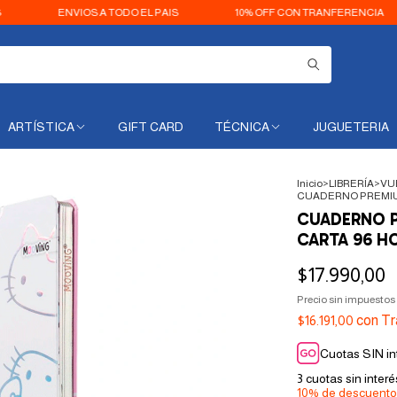
ENVIOS A TODO EL PAIS
10% OFF CON TRANFERENCIA
3
ARTÍSTICA
GIFT CARD
TÉCNICA
JUGUETERIA
Inicio
>
LIBRERÍA
>
VU
CUADERNO PREMIUM
CUADERNO P
CARTA 96 H
$17.990,00
Precio sin impuestos
$16.191,00
con
Tr
Cuotas SIN in
3
cuotas sin inter
10% de descuento