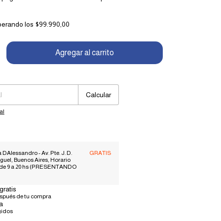
perando los
$99.990,00
Cambiar CP
Calcular
al
 DAlessandro - Av. Pte. J. D.
GRATIS
guel, Buenos Aires, Horario
 de 9 a 20 hs (PRESENTANDO
gratis
espués de tu compra
a
gidos