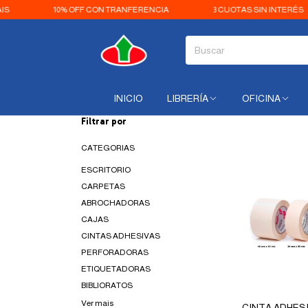
0% OFF CON TRANFERENCIA
3 CUOTAS SIN INTERÉS
ENVIO
INICIO
LIBRERÍA
OFICINA
Filtrar por
CATEGORIAS
ESCRITORIO
CARPETAS
ABROCHADORAS
CAJAS
CINTAS ADHESIVAS
PERFORADORAS
ETIQUETADORAS
BIBLIORATOS
Ver mais
CINTA ADHESI