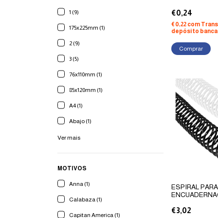
1 (9)
€0,24
€0,22
com
Trans
175x225mm (1)
depósito banca
2 (9)
Comprar
3 (5)
76x110mm (1)
85x120mm (1)
A4 (1)
Abajo (1)
Ver mais
MOTIVOS
Anna (1)
ESPIRAL PAR
ENCUADERNA
Calabaza (1)
CRISTAL X 50
€3,02
Capitan America (1)