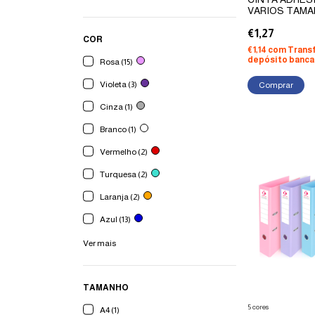
VARIOS TAM
€1,27
COR
€1,14
com
Trans
depósito banca
Rosa (15)
Violeta (3)
Comprar
Cinza (1)
Branco (1)
Vermelho (2)
Turquesa (2)
Laranja (2)
Azul (13)
Ver mais
TAMANHO
5 cores
A4 (1)