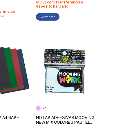
€18,93
com
Transferencia o
depósito bancario
erencia o
io
+2
A A4 BASE
NOTAS ADHESIVAS MOOVING
NEW MIX COLORES PASTEL
50X75 X 100 HOJAS