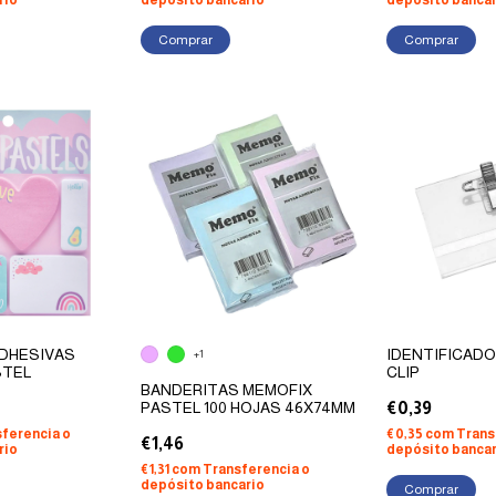
rio
depósito bancario
depósito bancar
Comprar
DHESIVAS
IDENTIFICADO
+1
STEL
CLIP
BANDERITAS MEMOFIX
PASTEL 100 HOJAS 46X74MM
€0,39
ferencia o
€0,35
com
Trans
€1,46
rio
depósito bancar
€1,31
com
Transferencia o
depósito bancario