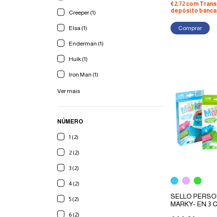
€2,72
com
Trans
depósito banca
Creeper (1)
Comprar
Elsa (1)
Enderman (1)
Hulk (1)
Iron Man (1)
Ver mais
NÚMERO
1 (2)
2 (2)
3 (2)
4 (2)
SELLO PERSO
5 (2)
MARKY- EN 3
TODO TIPO D
6 (2)