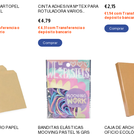
CARTOPEL
CINTA ADHESIVA M°TEX PARA
€2,15
EL
ROTULADORA VARIOS
€1,94
com
Transf
COLORES
depósito bancar
€4,79
sferencia o
€4,31
com
Transferencia o
Comprar
rio
depósito bancario
Comprar
RO PAPEL
BANDITAS ELÁSTICAS
CAJA DE ARCH
MOOVING PASTEL 16 GRS
OFICIO ECOL