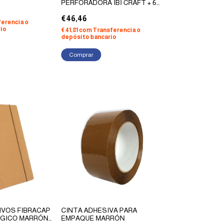
PERFORADORA IBI CRAFT + 6
SMART CLICK (ROSA PASTEL)
€46,46
erencia o
io
€41,81
com
Transferencia o
depósito bancario
IVOS FIBRACAP
CINTA ADHESIVA PARA
ÓGICO MARRÓN
EMPAQUE MARRÓN