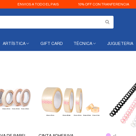
S A TODO EL PAIS
10% OFF CON TRANFERENCIA
3 CUOTA
ARTÍSTICA
GIFT CARD
TÉCNICA
JUGUETERIA
VA DE PAPEL
CINTA ADHESIVA
+2