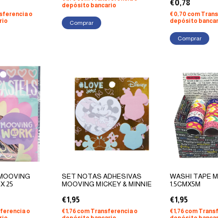
€0,78
depósito bancario
sferencia o
€0,70
com
Trans
rio
depósito bancar
Comprar
 MOOVING
SET NOTAS ADHESIVAS
WASHI TAPE 
X 25
MOOVING MICKEY & MINNIE
1.5CMX5M
€1,95
€1,95
ferencia o
€1,76
com
Transferencia o
€1,76
com
Transf