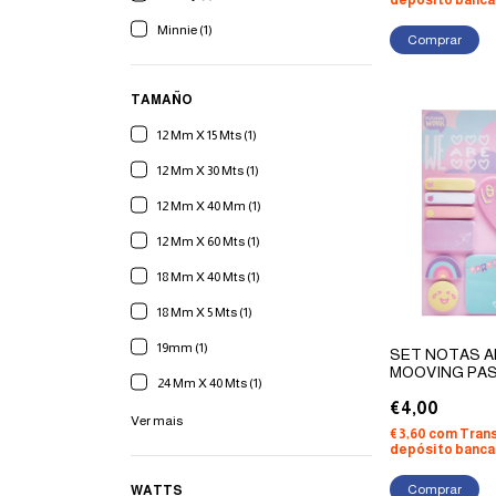
depósito banca
Minnie (1)
TAMAÑO
12 Mm X 15 Mts (1)
12 Mm X 30 Mts (1)
12 Mm X 40 Mm (1)
12 Mm X 60 Mts (1)
18 Mm X 40 Mts (1)
18 Mm X 5 Mts (1)
19mm (1)
SET NOTAS A
MOOVING PA
24 Mm X 40 Mts (1)
€4,00
Ver mais
€3,60
com
Trans
depósito banca
WATTS