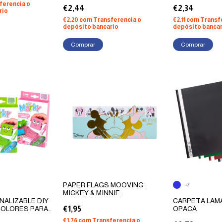
ferencia o
€2,44
€2,34
rio
€2,20
com
Transferencia o
€2,11
com
Transf
depósito bancario
depósito bancar
Comprar
Comprar
PAPER FLAGS MOOVING
+2
MICKEY & MINNIE
NALIZABLE DIY
CARPETA LAM
 COLORES PARA
€1,95
OPACA
E SUPERFICIES
€1,76
com
Transferencia o