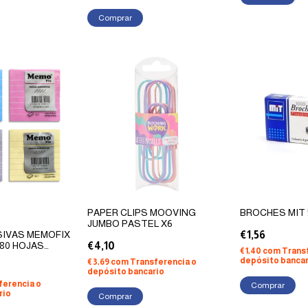
Comprar
PAPER CLIPS MOOVING
BROCHES MIT 5
JUMBO PASTEL X6
IVAS MEMOFIX
€1,56
 80 HOJAS
€4,10
€1,40
com
Trans
depósito bancar
€3,69
com
Transferencia o
depósito bancario
ferencia o
rio