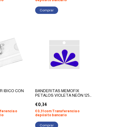
io
depósito bancario
R IBICO CON
BANDERITAS MEMOFIX
PETALOS VIOLETA NEÓN 125
HOJAS
€0,34
ferencia o
€0,31
com
Transferencia o
io
depósito bancario