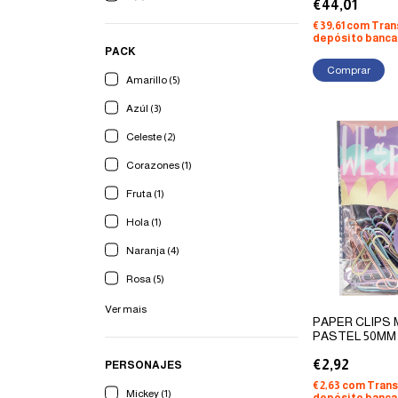
€44,01
€39,61
com
Tran
depósito banca
PACK
Comprar
Amarillo (5)
Azúl (3)
Celeste (2)
Corazones (1)
Fruta (1)
Hola (1)
Naranja (4)
Rosa (5)
Ver mais
PAPER CLIPS
PASTEL 50MM 
€2,92
PERSONAJES
€2,63
com
Trans
Mickey (1)