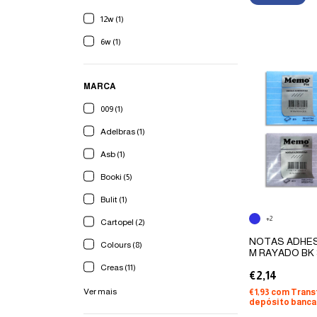
12w (1)
6w (1)
MARCA
009 (1)
Adelbras (1)
Asb (1)
Booki (5)
Bulit (1)
+2
Cartopel (2)
NOTAS ADHES
Colours (8)
M RAYADO BK
70X74MM
Creas (11)
€2,14
Ver mais
€1,93
com
Trans
depósito banca