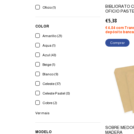
BIBLIORATO 
Oficio (1)
OFICIO PAST
€5,38
COLOR
€4,84
com
Tran
depósito banca
Amarillo (21)
Comprar
Aqua (1)
Azul (43)
Beige (1)
Blanco (9)
Celeste (37)
Celeste Pastel (8)
Cobre (2)
Ver mais
SOBRE MEDO
MODELO
MADERA