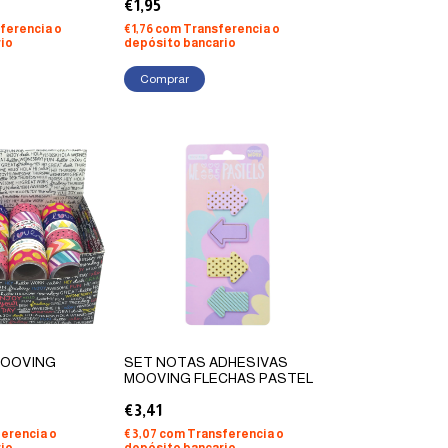
€1,95
ferencia o
€1,76
com
Transferencia o
io
depósito bancario
Comprar
MOOVING
SET NOTAS ADHESIVAS
MOOVING FLECHAS PASTEL
€3,41
erencia o
€3,07
com
Transferencia o