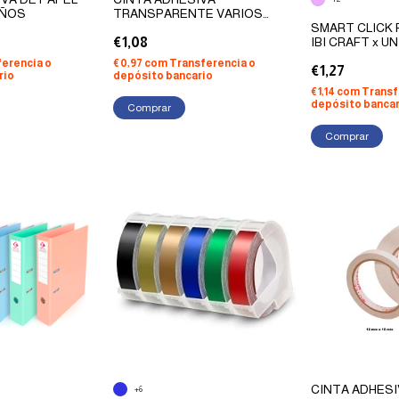
AÑOS
TRANSPARENTE VARIOS
TAMAÑOS
SMART CLICK 
€1,08
IBI CRAFT x U
ferencia o
€0,97
com
Transferencia o
€1,27
rio
depósito bancario
€1,14
com
Transf
depósito bancar
Comprar
Comprar
CINTA ADHESI
+6