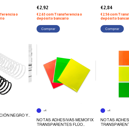
(DE 3/5/8CM)
€2,92
€2,84
ferencia o
€2,63
com
Transferencia o
€2,56
com
Trans
rio
depósito bancario
depósito bancar
Comprar
A
+4
+4
CIÓN NEGRO Y
 UNIDADES
NOTAS ADHESIVAS MEMOFIX
NOTAS ADHES
TRANSPARENTES FLÚO
TRANSPARENT
65X90MM X 50
75X45MM X 50