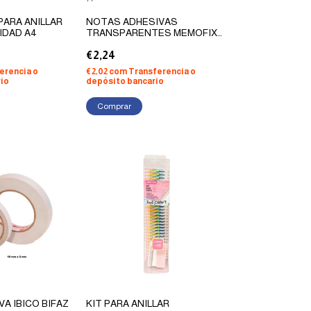
PARA ANILLAR
NOTAS ADHESIVAS
NIDAD A4
TRANSPARENTES MEMOFIX
75X75 X 50 HOJAS
€2,24
erencia o
€2,02
com
Transferencia o
io
depósito bancario
Comprar
VA IBICO BIFAZ
KIT PARA ANILLAR