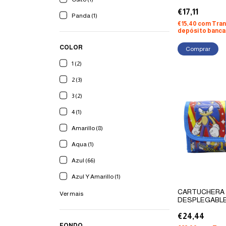
€17,11
Panda (1)
€15,40
com
Tran
depósito banca
COLOR
Comprar
1 (2)
2 (3)
3 (2)
4 (1)
Amarillo (8)
Aqua (1)
Azul (66)
Azul Y Amarillo (1)
CARTUCHERA
Ver mais
DESPLEGABL
€24,44
FONDO