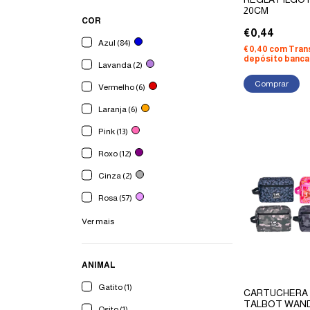
20CM
COR
€0,44
Azul (84)
€0,40
com
Tran
depósito banca
Lavanda (2)
Vermelho (6)
Laranja (6)
Pink (13)
Roxo (12)
Cinza (2)
Rosa (57)
Ver mais
ANIMAL
Gatito (1)
CARTUCHERA
TALBOT WAN
Osito (1)