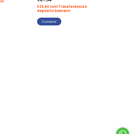
io
€24,64
com
Transferencia o
depósito bancario
Comprar