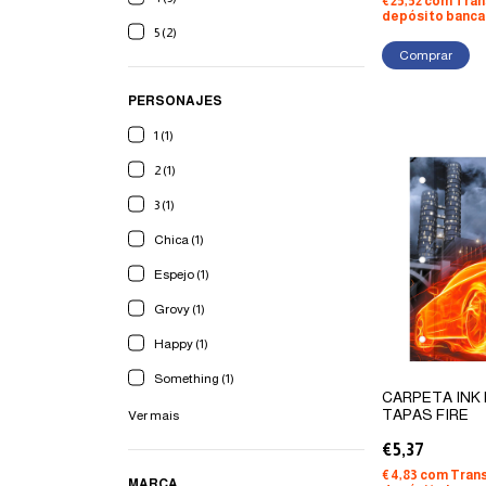
€25,52
com
Tran
depósito banca
5 (2)
PERSONAJES
1 (1)
2 (1)
3 (1)
Chica (1)
Espejo (1)
Grovy (1)
Happy (1)
Something (1)
CARPETA INK
TAPAS FIRE
Ver mais
€5,37
€4,83
com
Trans
MARCA