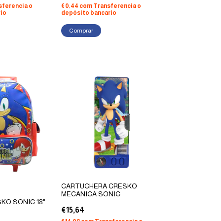
sferencia o
€0,44
com
Transferencia o
io
depósito bancario
Comprar
CARTUCHERA CRESKO
MECANICA SONIC
KO SONIC 18"
€15,64