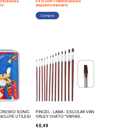
sferencia o
€4,13
com
Transferencia o
io
depósito bancario
CRESKO SONIC
PINCEL - LAMA - ESCOLAR VAN
INCLUYE UTILES)
ORLEY CHATO *VARIAS
MEDIDAS
€0,49