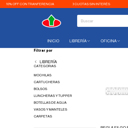
OFF CON TRANFERENCIA
3 CUOTAS SIN INTERÉS
ENVIOS A
INICIO
LIBRERÍA
OFICINA
Filtrar por
LIBRERÍA
CATEGORIAS
MOCHILAS
CARTUCHERAS
BOLSOS
LUNCHERAS Y TUPPER
BOTELLAS DE AGUA
VASOS Y MANTELES
CARPETAS
REGLA FILGO 