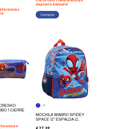
€14,08
com
Transferencia o
depósito bancario
sferencia o
io
Comprar
 CRESKO
+1
BO 1 CIERRE
MOCHILA WABRO SPIDEY
SPACE 12" ESPALDA (2
COLORES)
ferencia o
€27,38