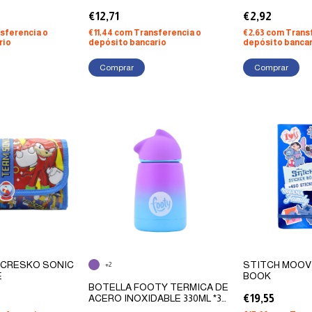
€12,71
€2,92
sferencia o
€11,44
com
Transferencia o
€2,63
com
Trans
rio
depósito bancario
depósito bancar
Comprar
 CRESKO SONIC
STITCH MOOVI
+2
E
BOOK
BOTELLA FOOTY TERMICA DE
ACERO INOXIDABLE 330ML *3
€19,55
OPCIONES DE COLOR