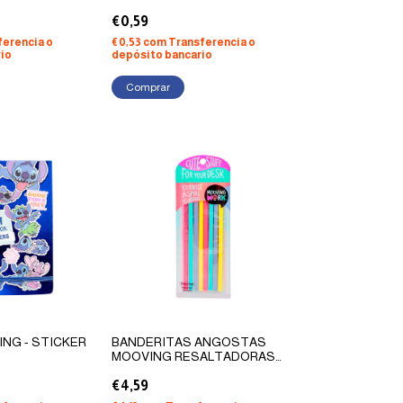
REDONDA NEGRO 1-2MM
€0,59
ferencia o
€0,53
com
Transferencia o
io
depósito bancario
NG - STICKER
BANDERITAS ANGOSTAS
MOOVING RESALTADORAS
14x5
€4,59