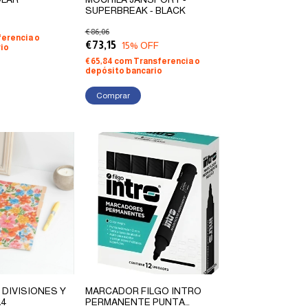
SUPERBREAK - BLACK
€86,06
erencia o
€73,15
15
% OFF
io
€65,84
com
Transferencia o
depósito bancario
DIVISIONES Y
MARCADOR FILGO INTRO
A4
PERMANENTE PUNTA