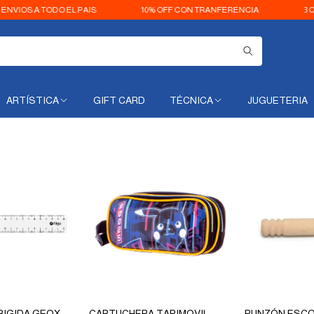
 TODO EL PAIS
10% OFF CON TRANFERENCIA
3 CUOTAS S
ARTÍSTICA
GIFT CARD
TÉCNICA
JUGUETERIA
RIGIDA GEOX
CARTUCHERA TAPIMOVIL
PUNZÓN ESC