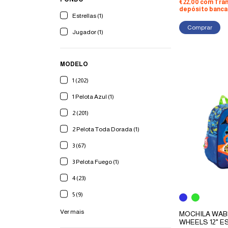
€22,00
com
Tran
depósito banca
Estrellas (1)
Jugador (1)
MODELO
1 (202)
1 Pelota Azul (1)
2 (201)
2 Pelota Toda Dorada (1)
3 (67)
3 Pelota Fuego (1)
4 (23)
5 (9)
Ver mais
MOCHILA WA
WHEELS 12" E