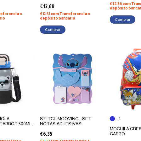
€32,56
com
Tran
€13,68
depósito bancar
sferencia o
€12,31
com
Transferencia o
rio
depósito bancario
Comprar
MOLA
STITCH MOOVING - SET
+1
EARBOT 500ML
NOTAS ADHESIVAS
MOCHILA CRES
€6,35
CARRO