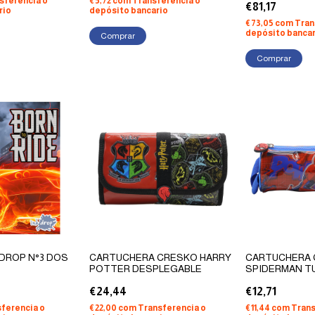
sferencia o
€5,72
com
Transferencia o
€81,17
rio
depósito bancario
€73,05
com
Tran
depósito bancar
Comprar
 DROP N°3 DOS
CARTUCHERA CRESKO HARRY
CARTUCHERA
POTTER DESPLEGABLE
SPIDERMAN TU
€24,44
€12,71
ferencia o
€22,00
com
Transferencia o
€11,44
com
Trans