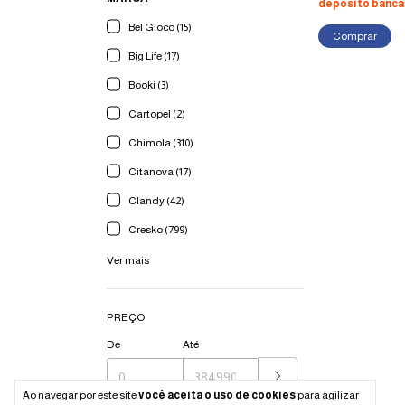
depósito banca
Bel Gioco (15)
Comprar
Big Life (17)
Booki (3)
Cartopel (2)
Chimola (310)
Citanova (17)
Clandy (42)
Cresko (799)
Ver mais
PREÇO
De
Até
Ao navegar por este site
você aceita o uso de cookies
para agilizar