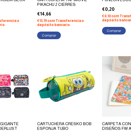
PIKACHU 2 CIERRES
€0,20
€14,66
€0,18
com
Transf
depósito bancar
sferencia o
€13,19
com
Transferencia o
rio
depósito bancario
 GIGANTE
CARTUCHERA CRESKO BOB
CARPETA CON 
DERLUST
ESPONJA TUBO
DISEÑOS FW 