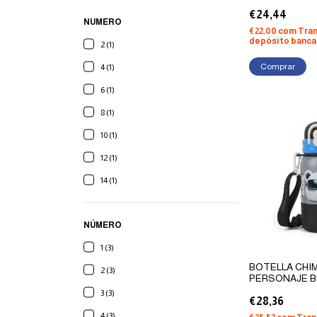
€24,44
NUMERO
€22,00
com
Tran
depósito banca
2 (1)
Comprar
4 (1)
6 (1)
8 (1)
10 (1)
12 (1)
14 (1)
NÚMERO
1 (3)
BOTELLA CHI
2 (3)
PERSONAJE B
C/CORREA
3 (3)
€28,36
4 (3)