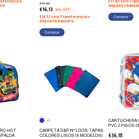
sferencia o
€17,60
com
Tran
€17,60
rio
depósito bancar
€16,13
8
% OFF
€14,52
com
Transferencia o
depósito bancario
Comprar
CARTUCHERA 
+3
PVC 2 PISOS (
BRO HOT
CARPETA D&P N°3 DOS TAPAS
SPALDA
COLORES LISOS (4 MODELOS)
€36,18