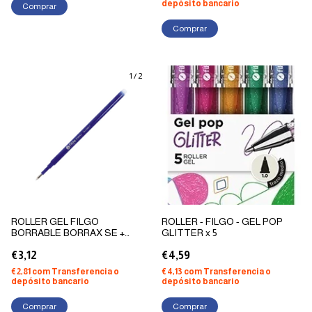
depósito bancario
Comprar
1
/
2
ROLLER GEL FILGO
ROLLER - FILGO - GEL POP
BORRABLE BORRAX SE +
GLITTER x 5
REPUESTO
€3,12
€4,59
€2,81
com
Transferencia o
€4,13
com
Transferencia o
depósito bancario
depósito bancario