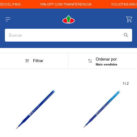
O EL PAIS
10% OFF CON TRANFERENCIA
3 CUOTAS SIN IN
Ordenar por:
Filtrar
Mais vendidos
1
/
2