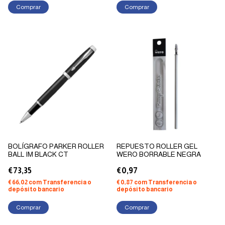
BOLÍGRAFO PARKER ROLLER
REPUESTO ROLLER GEL
BALL IM BLACK CT
WERO BORRABLE NEGRA
€73,35
€0,97
€66,02
com
Transferencia o
€0,87
com
Transferencia o
depósito bancario
depósito bancario