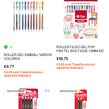
ROLLER FILGO GEL POP
+5
PASTEL BOUTIQUE 1.0MM X12
ROLLER GEL SIMBALL VARIOS
COLORES
€10,75
€9,68
com
Transferencia o
€0,77
depósito bancario
€0,69
com
Transferencia o
depósito bancario
1
/
2
SEM ESTOQUE
SEM ESTOQUE