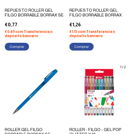
REPUESTO ROLLER GEL
REPUESTO ROLLER GEL
FILGO BORRABLE BORRAX SE
FILGO BORRABLE BORRAX
€0,77
€1,26
€0,69
com
Transferencia o
€1,13
com
Transferencia o
depósito bancario
depósito bancario
1
/
2
ROLLER GEL FILGO
ROLLER - FILGO - GEL POP