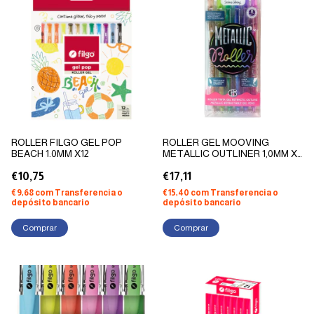
ROLLER FILGO GEL POP
ROLLER GEL MOOVING
BEACH 1.0MM X12
METALLIC OUTLINER 1,0MM X
6
€10,75
€17,11
€9,68
com
Transferencia o
€15,40
com
Transferencia o
depósito bancario
depósito bancario