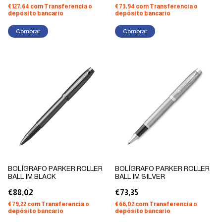
€127,64
com
Transferencia o
€73,94
com
Transferencia o
depósito bancario
depósito bancario
BOLÍGRAFO PARKER ROLLER
BOLÍGRAFO PARKER ROLLER
BALL IM BLACK
BALL IM SILVER
€88,02
€73,35
€79,22
com
Transferencia o
€66,02
com
Transferencia o
depósito bancario
depósito bancario