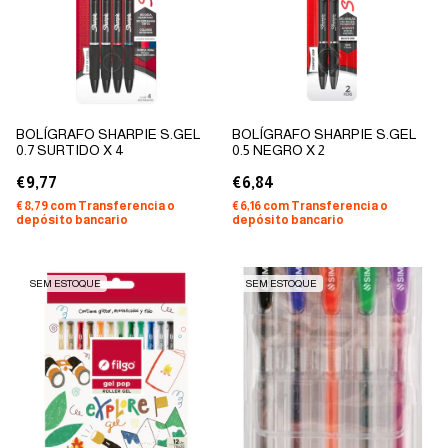
BOLÍGRAFO SHARPIE S.GEL
BOLÍGRAFO SHARPIE S.GEL
0.7 SURTIDO X 4
0.5 NEGRO X 2
€9,77
€6,84
€8,79
com
Transferencia o
€6,16
com
Transferencia o
depósito bancario
depósito bancario
SEM ESTOQUE
SEM ESTOQUE