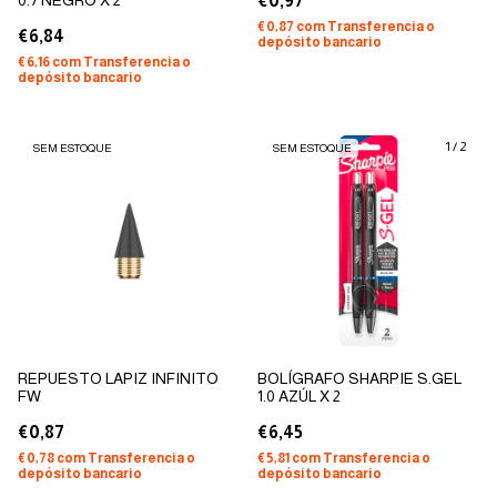
€0,97
€0,87
com
Transferencia o
€6,84
depósito bancario
€6,16
com
Transferencia o
depósito bancario
1
/
2
SEM ESTOQUE
SEM ESTOQUE
REPUESTO LAPIZ INFINITO
BOLÍGRAFO SHARPIE S.GEL
FW
1.0 AZÚL X 2
€0,87
€6,45
€0,78
com
Transferencia o
€5,81
com
Transferencia o
depósito bancario
depósito bancario