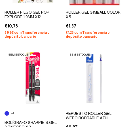
ROLLER FILGO GEL POP
ROLLER GEL SIMBALL COLOR
EXPLORE 1.0MM X12
X 5
€10,75
€1,37
€9,68
com
Transferencia o
€1,23
com
Transferencia o
depósito bancario
depósito bancario
SEM ESTOQUE
SEM ESTOQUE
REPUESTO ROLLER GEL
+1
WERO BORRABLE AZUL
BOLÍGRAFO SHARPIE S.GEL
0.7 NEGRO X 2