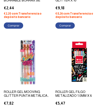
BORRABLE BORRAX SE
GLITTER X 10
€2,44
€9,18
€2,20
com
Transferencia o
€8,26
com
Transferencia o
depósito bancario
depósito bancario
ROLLER GEL MOOVING
ROLLER GEL FILGO
GLITTER PUNTA METÁLICA
METALIZADO 1.0MM X 6
0.8MM X 5
€7,82
€5,47