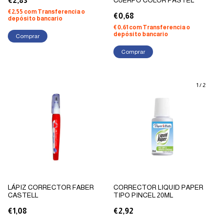
€2,83
€2,55
com
Transferencia o
€0,68
depósito bancario
€0,61
com
Transferencia o
depósito bancario
Comprar
1
/
2
LÁPIZ CORRECTOR FABER
CORRECTOR LIQUID PAPER
CASTELL
TIPO PINCEL 20ML
€1,08
€2,92