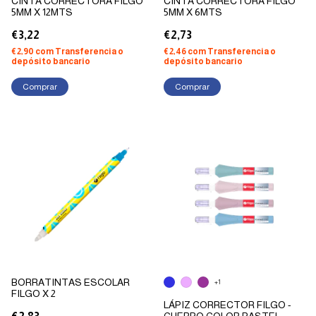
CINTA CORRECTORA FILGO
CINTA CORRECTORA FILGO
5MM X 12MTS
5MM X 6MTS
€3,22
€2,73
€2,90
com
Transferencia o
€2,46
com
Transferencia o
depósito bancario
depósito bancario
Comprar
Comprar
BORRATINTAS ESCOLAR
+1
FILGO X 2
LÁPIZ CORRECTOR FILGO -
CUERPO COLOR PASTEL