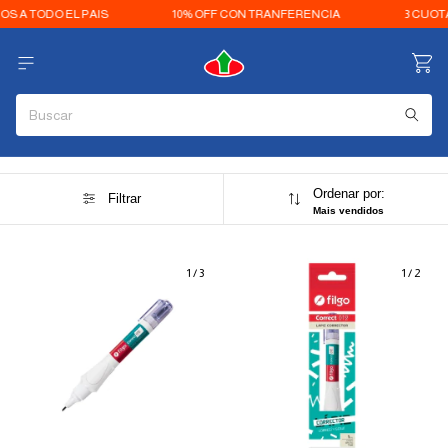
S A TODO EL PAIS
10% OFF CON TRANFERENCIA
3 CUOTA
Ordenar por:
Filtrar
Mais vendidos
1
/
3
1
/
2