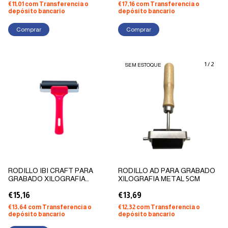
€11,01
com
Transferencia o
€17,16
com
Transferencia o
depósito bancario
depósito bancario
Comprar
1
/
2
SEM ESTOQUE
RODILLO IBI CRAFT PARA
RODILLO AD PARA GRABADO
GRABADO XILOGRAFIA
XILOGRAFIA METAL 5CM
PLÁSTICO 10CM
€15,16
€13,69
€13,64
com
Transferencia o
€12,32
com
Transferencia o
depósito bancario
depósito bancario