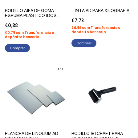
RODILLO AIFA DE GOMA
TINTA AD PARA XILOGRAFIA
ESPUMA PLÁSTICO (DOS
TAMAÑOS)
€7,73
€0,88
€6,96
com
Transferencia o
depósito bancario
€0,79
com
Transferencia o
depósito bancario
Comprar
Comprar
1
/
3
PLANCHA DE LINOLIUM AD
RODILLO IBI CRAFT PARA