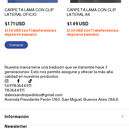
CARPETA LAMA CON CLIP
CARPETA LAMA CON CLIP
LATERAL OFICIO
LATERAL A4
$1.71 USD
$1.49 USD
$1.54 USD
con
Transferencia o
$1.34 USD
con
Transferencia o
depósito bancario
depósito bancario
Nuestra marca tiene una tradición que se transmite hace 3
generaciones. Esto nos permite asegurar y ofrecer la más alta
calidad en nuestros productos.
5491163644911
1163644911
dalessandropedidos@gmail.com
Avenida Presidente Perón 1360, San Miguel, Buenos Aires (1663).
Información
Newsletter