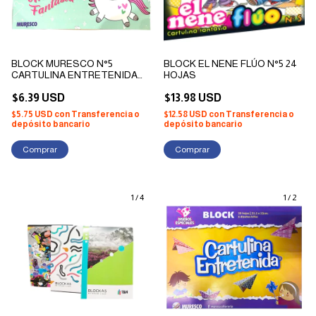
BLOCK MURESCO N°5
BLOCK EL NENE FLÚO N°5 24
CARTULINA ENTRETENIDA
HOJAS
UNICORNIO FANTASIA X 20
HOJAS
$6.39 USD
$13.98 USD
$5.75 USD
con
Transferencia o
$12.58 USD
con
Transferencia o
depósito bancario
depósito bancario
1
/
4
1
/
2