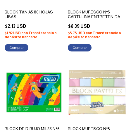
BLOCK T&N A5 80 HOJAS
BLOCK MURESCO N°5
LISAS
CARTULINA ENTRETENIDA
DISEÑOS ESPECIALES X 20
$2.13 USD
HOJAS
$6.39 USD
$1.92 USD
con
Transferencia o
$5.75 USD
con
Transferencia o
depósito bancario
depósito bancario
Comprar
BLOCK DE DIBUJO MIL28 N°6
BLOCK MURESCO N°5