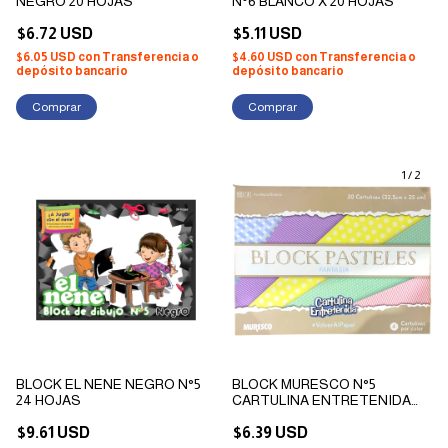
NEGRO 20 HOJAS
N°6 BLANCO X 20 HOJAS
$6.72 USD
$5.11 USD
$6.05 USD
con
Transferencia o
$4.60 USD
con
Transferencia o
depósito bancario
depósito bancario
1
/
2
BLOCK EL NENE NEGRO N°5
BLOCK MURESCO N°5
24 HOJAS
CARTULINA ENTRETENIDA
PASTELES FANTASÍA X 20
$9.61 USD
HOJAS
$6.39 USD