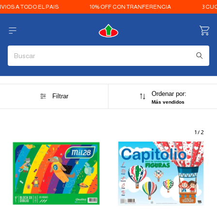
S A TODO EL PAIS
10% OFF CON TRANFERENCIA
3 CUOTA
Ordenar por:
Filtrar
Más vendidos
1
/
2