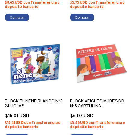
$8.65 USD
con
Transferencia o
$5.75 USD
con
Transferencia o
depósito bancario
depósito bancario
BLOCK EL NENE BLANCO N°6
BLOCK AFICHES MURESCO
24 HOJAS
N°5 CARTULINA
ENTRETENIDA COLORES X
$16.01 USD
48 HOJAS
$6.07 USD
$14.41 USD
con
Transferencia o
$5.46 USD
con
Transferencia o
depósito bancario
depósito bancario