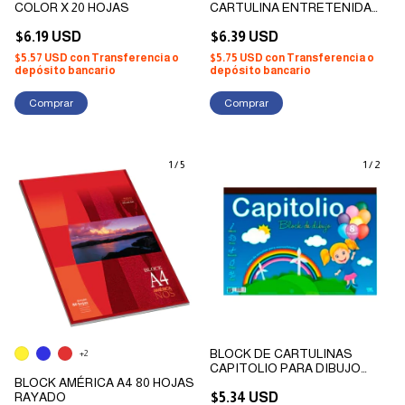
COLOR X 20 HOJAS
CARTULINA ENTRETENIDA
PASTELES LISOS X 20 HOJAS
$6.19 USD
$6.39 USD
$5.57 USD
con
Transferencia o
$5.75 USD
con
Transferencia o
depósito bancario
depósito bancario
1
/
5
1
/
2
BLOCK DE CARTULINAS
+2
CAPITOLIO PARA DIBUJO
BLOCK AMÉRICA A4 80 HOJAS
COLOR N°6 24 HOJAS
RAYADO
$5.34 USD