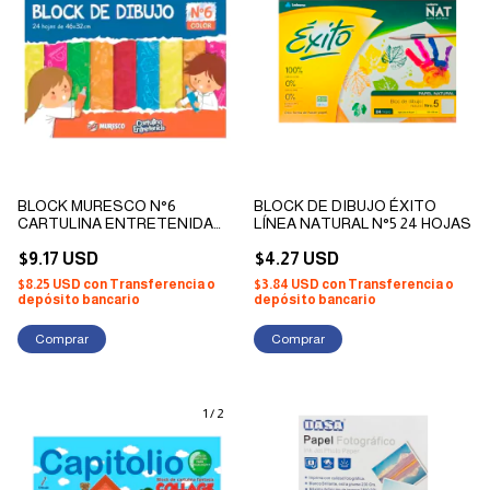
BLOCK MURESCO N°6
BLOCK DE DIBUJO ÉXITO
CARTULINA ENTRETENIDA
LÍNEA NATURAL N°5 24 HOJAS
COLORES X 24 HOJAS
$9.17 USD
$4.27 USD
$8.25 USD
con
Transferencia o
$3.84 USD
con
Transferencia o
depósito bancario
depósito bancario
1
/
2