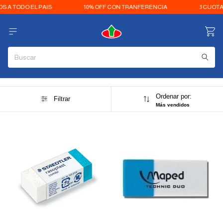
 A TODO EL PAIS
10% OFF CON TRANFERENCIA
3 CUOTAS
Ordenar por:
Filtrar
Más vendidos