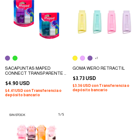
+1
SACAPUNTAS MAPED
GOMA WERO RETRACTIL
CONNECT TRANSPARENTE +
REFIL (2 COLORES)
$3.73 USD
$4.90 USD
$3.36 USD
con
Transferencia o
depósito bancario
$4.41 USD
con
Transferencia o
depósito bancario
1
/
5
SIN STOCK