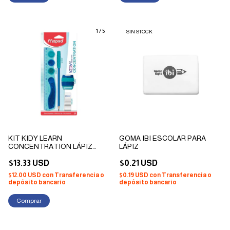
1
/
5
SIN STOCK
KIT KIDY LEARN
GOMA IBI ESCOLAR PARA
CONCENTRATION LÁPIZ
LÁPIZ
GRAFITO + REGLA + GOMA +
SACA PUNTA
$13.33 USD
$0.21 USD
$12.00 USD
con
Transferencia o
$0.19 USD
con
Transferencia o
depósito bancario
depósito bancario