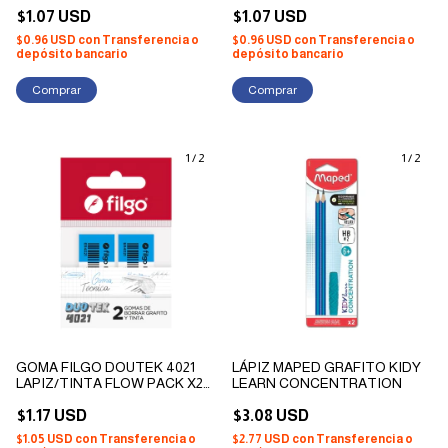
$1.07 USD
$1.07 USD
$0.96 USD
con
Transferencia o
$0.96 USD
con
Transferencia o
depósito bancario
depósito bancario
1
/
2
1
/
2
GOMA FILGO DOUTEK 4021
LÁPIZ MAPED GRAFITO KIDY
LAPIZ/TINTA FLOW PACK X2
LEARN CONCENTRATION
UNIDADES
$1.17 USD
$3.08 USD
$1.05 USD
con
Transferencia o
$2.77 USD
con
Transferencia o