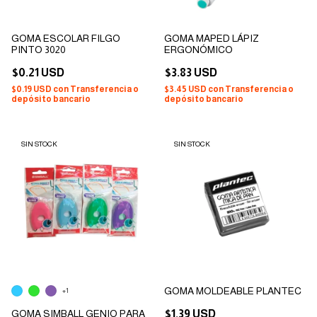
GOMA ESCOLAR FILGO
GOMA MAPED LÁPIZ
PINTO 3020
ERGONÓMICO
$0.21 USD
$3.83 USD
$0.19 USD
con
Transferencia o
$3.45 USD
con
Transferencia o
depósito bancario
depósito bancario
SIN STOCK
SIN STOCK
GOMA MOLDEABLE PLANTEC
+1
GOMA SIMBALL GENIO PARA
$1.39 USD