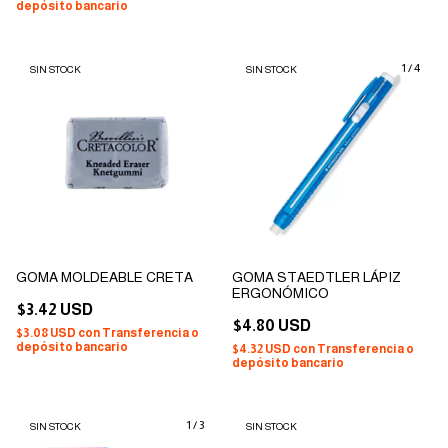
depósito bancario
1
/
4
SIN STOCK
SIN STOCK
GOMA MOLDEABLE CRETA
GOMA STAEDTLER LÁPIZ
ERGONÓMICO
$3.42 USD
$4.80 USD
$3.08 USD
con
Transferencia o
depósito bancario
$4.32 USD
con
Transferencia o
depósito bancario
1
/
3
SIN STOCK
SIN STOCK