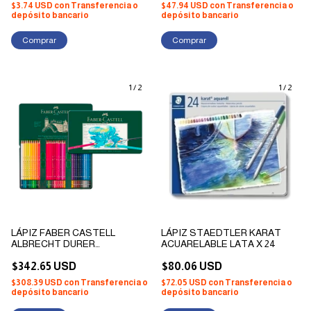
$3.74 USD
con
Transferencia o
$47.94 USD
con
Transferencia o
depósito bancario
depósito bancario
1
/
2
1
/
2
LÁPIZ FABER CASTELL
LÁPIZ STAEDTLER KARAT
ALBRECHT DURER
ACUARELABLE LATA X 24
ACUARELABLE LATA X 60
$342.65 USD
$80.06 USD
$308.39 USD
con
Transferencia o
$72.05 USD
con
Transferencia o
depósito bancario
depósito bancario