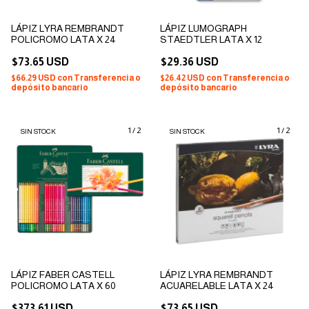
LÁPIZ LYRA REMBRANDT
LÁPIZ LUMOGRAPH
POLICROMO LATA X 24
STAEDTLER LATA X 12
$73.65 USD
$29.36 USD
$66.29 USD
con
Transferencia o
$26.42 USD
con
Transferencia o
depósito bancario
depósito bancario
1
/
2
1
/
2
SIN STOCK
SIN STOCK
LÁPIZ FABER CASTELL
LÁPIZ LYRA REMBRANDT
POLICROMO LATA X 60
ACUARELABLE LATA X 24
$373.61 USD
$73.65 USD