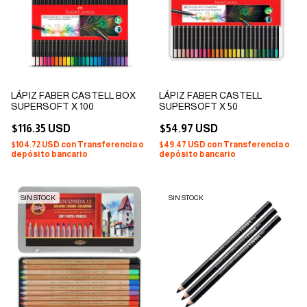
LÁPIZ FABER CASTELL BOX
LÁPIZ FABER CASTELL
SUPERSOFT X 100
SUPERSOFT X 50
$116.35 USD
$54.97 USD
$104.72 USD
con
Transferencia o
$49.47 USD
con
Transferencia o
depósito bancario
depósito bancario
SIN STOCK
SIN STOCK