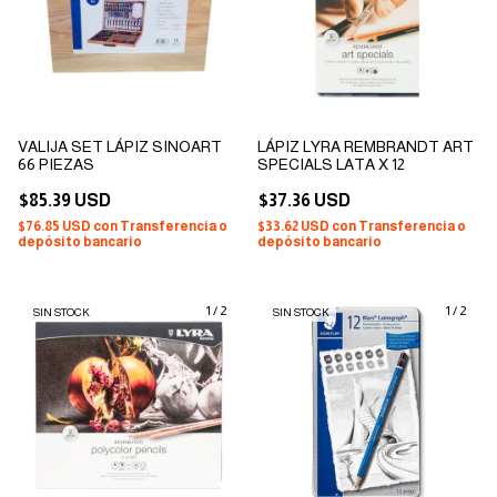
VALIJA SET LÁPIZ SINOART
LÁPIZ LYRA REMBRANDT ART
66 PIEZAS
SPECIALS LATA X 12
$85.39 USD
$37.36 USD
$76.85 USD
con
Transferencia o
$33.62 USD
con
Transferencia o
depósito bancario
depósito bancario
1
/
2
1
/
2
SIN STOCK
SIN STOCK