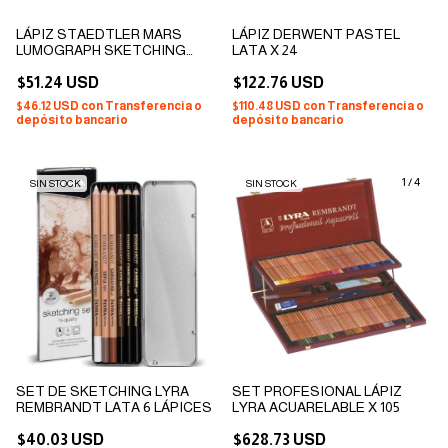
LÁPIZ STAEDTLER MARS
LÁPIZ DERWENT PASTEL
LUMOGRAPH SKETCHING
LATA X 24
LATA X 24
$51.24 USD
$122.76 USD
$46.12 USD
con
Transferencia o
$110.48 USD
con
Transferencia o
depósito bancario
depósito bancario
1
/
4
SIN STOCK
SIN STOCK
SET DE SKETCHING LYRA
SET PROFESIONAL LÁPIZ
REMBRANDT LATA 6 LÁPICES
LYRA ACUARELABLE X 105
$40.03 USD
$628.73 USD