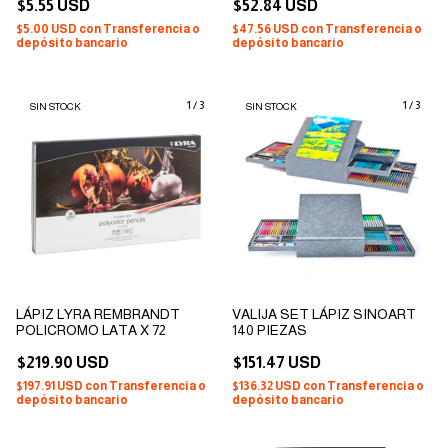
$5.55 USD
$52.84 USD
$5.00 USD
con
Transferencia o
$47.56 USD
con
Transferencia o
depósito bancario
depósito bancario
1
/
3
1
/
3
SIN STOCK
SIN STOCK
LÁPIZ LYRA REMBRANDT
VALIJA SET LÁPIZ SINOART
POLICROMO LATA X 72
140 PIEZAS
$219.90 USD
$151.47 USD
$197.91 USD
con
Transferencia o
$136.32 USD
con
Transferencia o
depósito bancario
depósito bancario