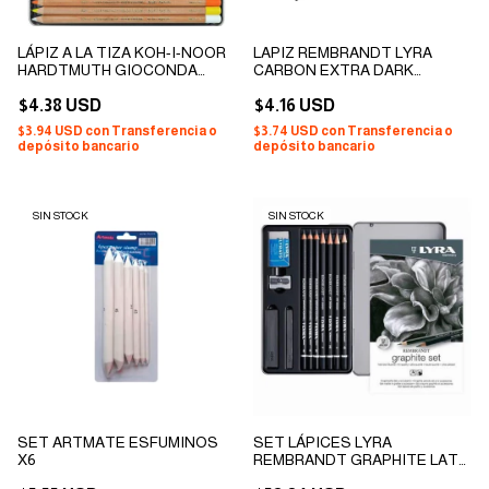
LÁPIZ A LA TIZA KOH-I-NOOR
LAPIZ REMBRANDT LYRA
HARDTMUTH GIOCONDA
CARBON EXTRA DARK
SOFT PASTEL LATA X 12
(DIFERENTES DUREZAS)
$4.38 USD
$4.16 USD
$3.94 USD
con
Transferencia o
$3.74 USD
con
Transferencia o
depósito bancario
depósito bancario
SIN STOCK
SIN STOCK
SET ARTMATE ESFUMINOS
SET LÁPICES LYRA
X6
REMBRANDT GRAPHITE LATA
7 LÁPICES + ACCESORIOS