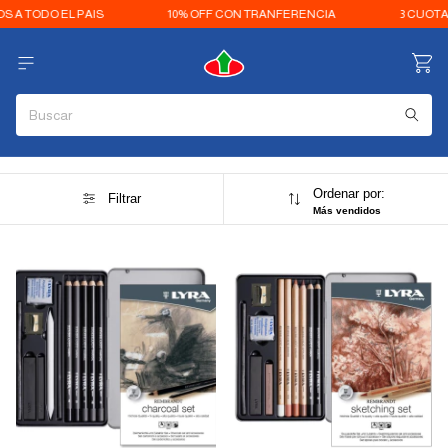
A TODO EL PAIS
10% OFF CON TRANFERENCIA
3 CUOTAS 
Ordenar por:
Filtrar
Más vendidos