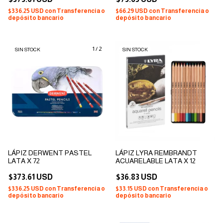
$336.25 USD
con
Transferencia o
$66.29 USD
con
Transferencia o
depósito bancario
depósito bancario
1
/
2
SIN STOCK
SIN STOCK
LÁPIZ DERWENT PASTEL
LÁPIZ LYRA REMBRANDT
LATA X 72
ACUARELABLE LATA X 12
$373.61 USD
$36.83 USD
$336.25 USD
con
Transferencia o
$33.15 USD
con
Transferencia o
depósito bancario
depósito bancario