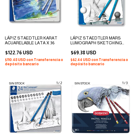
LÁPIZ STAEDTLER KARAT
LÁPIZ STAEDTLER MARS
ACUARELABLE LATA X 36
LUMOGRAPH SKETCHING
LATA X 20
$122.76 USD
$69.38 USD
$110.48 USD
con
Transferencia o
$62.44 USD
con
Transferencia o
depósito bancario
depósito bancario
1
/
2
1
/
3
SIN STOCK
SIN STOCK