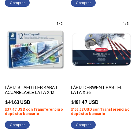
1
/
2
1
/
3
LÁPIZ STAEDTLER KARAT
LÁPIZ DERWENT PASTEL
ACUARELABLE LATA X 12
LATA X 36
$41.63 USD
$181.47 USD
$37.47 USD
con
Transferencia o
$163.32 USD
con
Transferencia o
depósito bancario
depósito bancario