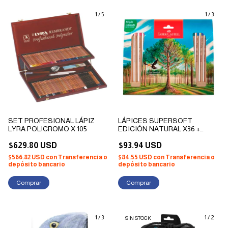
1
/
5
1
/
3
SET PROFESIONAL LÁPIZ
LÁPICES SUPERSOFT
LYRA POLICROMO X 105
EDICIÓN NATURAL X36 +
BASE DE MADERA EDICIÓN
$629.80 USD
LIMITADA
$93.94 USD
$566.82 USD
con
Transferencia o
$84.55 USD
con
Transferencia o
depósito bancario
depósito bancario
1
/
3
1
/
2
SIN STOCK