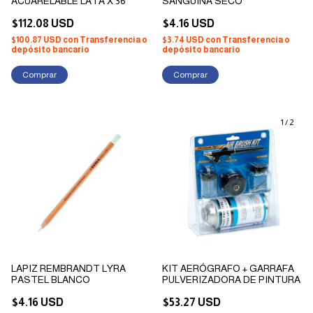
ACUARELABLE LATA X 36
SANGUINA SECO
$112.08 USD
$4.16 USD
$100.87 USD
con
Transferencia o
$3.74 USD
con
Transferencia o
depósito bancario
depósito bancario
1
/
2
LAPIZ REMBRANDT LYRA
KIT AERÓGRAFO + GARRAFA
PASTEL BLANCO
PULVERIZADORA DE PINTURA
$4.16 USD
$53.27 USD