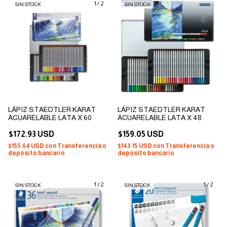
1
/
2
SIN STOCK
SIN STOCK
LÁPIZ STAEDTLER KARAT
LÁPIZ STAEDTLER KARAT
ACUARELABLE LATA X 60
ACUARELABLE LATA X 48
$172.93 USD
$159.05 USD
$155.64 USD
con
Transferencia o
$143.15 USD
con
Transferencia o
depósito bancario
depósito bancario
1
/
2
1
/
2
SIN STOCK
SIN STOCK