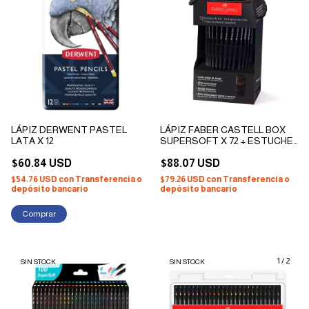
LÁPIZ DERWENT PASTEL
LÁPIZ FABER CASTELL BOX
LATA X 12
SUPERSOFT X 72 + ESTUCHE
DE TELA
$60.84 USD
$88.07 USD
$54.76 USD
con
Transferencia o
$79.26 USD
con
Transferencia o
depósito bancario
depósito bancario
1
/
2
SIN STOCK
SIN STOCK