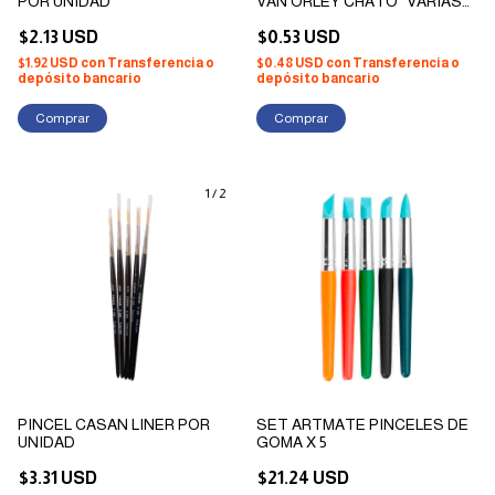
POR UNIDAD
VAN ORLEY CHATO *VARIAS
MEDIDAS
$2.13 USD
$0.53 USD
$1.92 USD
con
Transferencia o
$0.48 USD
con
Transferencia o
depósito bancario
depósito bancario
Comprar
Comprar
1
/
2
PINCEL CASAN LINER POR
SET ARTMATE PINCELES DE
UNIDAD
GOMA X 5
$3.31 USD
$21.24 USD