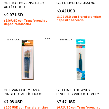
SET MATISSE PINCELES
SET PINCELES LAMA X6
ARTÍSTICOS
PROFESIONALES
$3.42 USD
SINTÉTICOS CABEZA CHATA
$9.07 USD
$3.08 USD
con
Transferencia o
X 6
depósito bancario
$8.16 USD
con
Transferencia o
depósito bancario
1
/
2
SIN STOCK
SIN STOCK
SET VAN ORLEY LAMA
SET DALER ROWNEY
PINCELES ARTÍSTICOS
PINCELES VARIOS SIMPLY
PROFESIONALES
PROFESIONAL P/ACUARELAS
SINTÉTICOS MODELO
$7.05 USD
PELO NATURAL DE MARTA X 4
$7.47 USD
REDONDO X 6
$6.35 USD
con
Transferencia o
$6.72 USD
con
Transferencia o