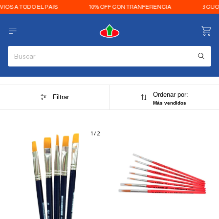
S A TODO EL PAIS
10% OFF CON TRANFERENCIA
3 CUOTA
Ordenar por:
Filtrar
Más vendidos
1
/
2