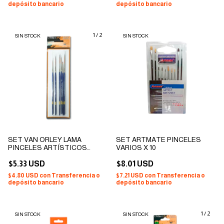
depósito bancario
depósito bancario
1
/
2
SIN STOCK
SIN STOCK
SET VAN ORLEY LAMA
SET ARTMATE PINCELES
PINCELES ARTÍSTICOS
VARIOS X 10
PROFESIONALES
SINTÉTICOS MODELO LINER
$5.33 USD
$8.01 USD
LARGO X 6
$4.80 USD
con
Transferencia o
$7.21 USD
con
Transferencia o
depósito bancario
depósito bancario
1
/
2
SIN STOCK
SIN STOCK