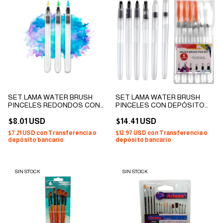
SET LAMA WATER BRUSH
SET LAMA WATER BRUSH
PINCELES REDONDOS CON
PINCELES CON DEPÓSITO
DEPÓSITO DE AGUA
DE AGUA RECARGABLE X 6
RECARGABLE X 3
$8.01 USD
$14.41 USD
$7.21 USD
con
Transferencia o
$12.97 USD
con
Transferencia o
depósito bancario
depósito bancario
SIN STOCK
SIN STOCK