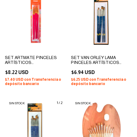
SET ARTMATE PINCELES
SET VAN ORLEY LAMA
ARTÍSTICOS
PINCELES ARTÍSTICOS
PROFESIONALES
PROFESIONALES
SINTÉTICOS CABEZA
$8.22 USD
SINTÉTICOS MODELO
$6.94 USD
REDONDA X 5
CHATO X 6
$7.40 USD
con
Transferencia o
$6.25 USD
con
Transferencia o
depósito bancario
depósito bancario
1
/
2
SIN STOCK
SIN STOCK