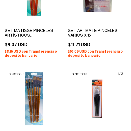
SET MATISSE PINCELES
SET ARTMATE PINCELES
ARTÍSTICOS
VARIOS X 15
PROFESIONALES
SINTÉTICOS CABEZA CHATA
$9.07 USD
$11.21 USD
Y REDONDA X 6
$8.16 USD
con
Transferencia o
$10.09 USD
con
Transferencia o
depósito bancario
depósito bancario
1
/
2
SIN STOCK
SIN STOCK