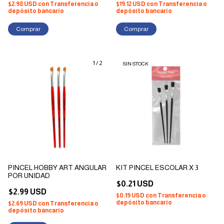
$2.98 USD
con
Transferencia o
$19.12 USD
con
Transferencia o
depósito bancario
depósito bancario
Comprar
1
/
2
SIN STOCK
PINCEL HOBBY ART ANGULAR
KIT PINCEL ESCOLAR X 3
POR UNIDAD
$0.21 USD
$2.99 USD
$0.19 USD
con
Transferencia o
depósito bancario
$2.69 USD
con
Transferencia o
depósito bancario