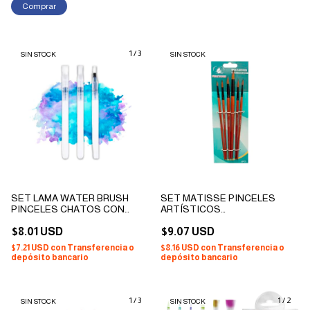
Comprar
1
/
3
SIN STOCK
SIN STOCK
SET LAMA WATER BRUSH
SET MATISSE PINCELES
PINCELES CHATOS CON
ARTÍSTICOS
DEPÓSITO DE AGUA
PROFESIONALES
RECARGABLE X 3
$8.01 USD
SINTÉTICOS CABEZA
$9.07 USD
REDONDA X 6
$7.21 USD
con
Transferencia o
$8.16 USD
con
Transferencia o
depósito bancario
depósito bancario
1
/
3
1
/
2
SIN STOCK
SIN STOCK