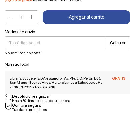
Medios de envío
Entregas para el CP:
Cambiar CP
Calcular
No sé mi código postal
Nuestro local
Librería Juguetería DAlessandro - Av. Pte. J. D. Perón 1360,
GRATIS
San Miguel, Buenos Aires, Horario Lunes a Sábados de 9 a
20 hs (PRESENTANDO DNI)
Devoluciones gratis
Hasta 30 días después de tu compra
Compra segura
Tus datos protegidos