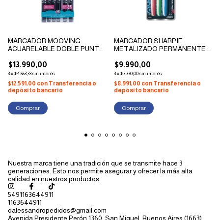
MARCADOR MOOVING
MARCADOR SHARPIE
ACUARELABLE DOBLE PUNTA
METALIZADO PERMANENTE X
4.5-2.4MM X 6
3
$13.990,00
$9.990,00
3
x
$4.663,33
sin interés
3
x
$3.330,00
sin interés
$12.591,00
con
Transferencia o
$8.991,00
con
Transferencia o
depósito bancario
depósito bancario
Nuestra marca tiene una tradición que se transmite hace 3
generaciones. Esto nos permite asegurar y ofrecer la más alta
calidad en nuestros productos.
5491163644911
1163644911
dalessandropedidos@gmail.com
Avenida Presidente Perón 1360, San Miguel, Buenos Aires (1663).