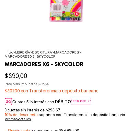
Inicio
>
LIBRERÍA
>
ESCRITURA
>
MARCADORES
>
MARCADORES X6 - SKYCOLOR
MARCADORES X6 - SKYCOLOR
$890,00
Precio sin impuestos
$735,54
$801,00
con
Transferencia o depósito bancario
Cuotas SIN interés con
DÉBITO
3
cuotas sin interés de
$296,67
10% de descuento
pagando con Transferencia o depósito bancario
Ver más detalles
Envío gratis
superando los
$99.990,00